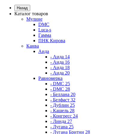
Назад
Каталог товаров
Мулине
DMC
Luca-s
Гамма
ПНК Кирова
Канва
Аида
- Аида 14
- Аида 16
- Аида 18
- Аида 20
Равномерка
- DMC 25
- DMC 28
- Беллана 20
- Белфаст 32
- Дублин 25
- Кашель 28
- Конгресс 24
- Линда 27
- Лугана 25
- Лугана Бритни 28