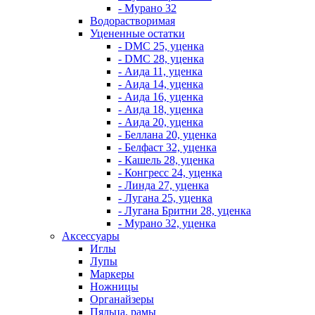
- Мурано 32
Водорастворимая
Уцененные остатки
- DMC 25, уценка
- DMC 28, уценка
- Аида 11, уценка
- Аида 14, уценка
- Аида 16, уценка
- Аида 18, уценка
- Аида 20, уценка
- Беллана 20, уценка
- Белфаст 32, уценка
- Кашель 28, уценка
- Конгресс 24, уценка
- Линда 27, уценка
- Лугана 25, уценка
- Лугана Бритни 28, уценка
- Мурано 32, уценка
Аксессуары
Иглы
Лупы
Маркеры
Ножницы
Органайзеры
Пяльца, рамы