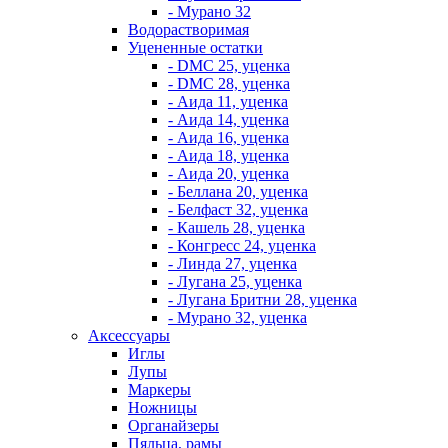
- Мурано 32
Водорастворимая
Уцененные остатки
- DMC 25, уценка
- DMC 28, уценка
- Аида 11, уценка
- Аида 14, уценка
- Аида 16, уценка
- Аида 18, уценка
- Аида 20, уценка
- Беллана 20, уценка
- Белфаст 32, уценка
- Кашель 28, уценка
- Конгресс 24, уценка
- Линда 27, уценка
- Лугана 25, уценка
- Лугана Бритни 28, уценка
- Мурано 32, уценка
Аксессуары
Иглы
Лупы
Маркеры
Ножницы
Органайзеры
Пяльца, рамы