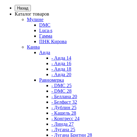
Назад
Каталог товаров
Мулине
DMC
Luca-s
Гамма
ПНК Кирова
Канва
Аида
- Аида 14
- Аида 16
- Аида 18
- Аида 20
Равномерка
- DMC 25
- DMC 28
- Беллана 20
- Белфаст 32
- Дублин 25
- Кашель 28
- Конгресс 24
- Линда 27
- Лугана 25
- Лугана Бритни 28