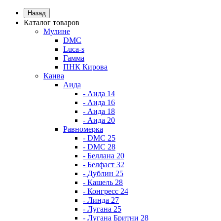
Назад
Каталог товаров
Мулине
DMC
Luca-s
Гамма
ПНК Кирова
Канва
Аида
- Аида 14
- Аида 16
- Аида 18
- Аида 20
Равномерка
- DMC 25
- DMC 28
- Беллана 20
- Белфаст 32
- Дублин 25
- Кашель 28
- Конгресс 24
- Линда 27
- Лугана 25
- Лугана Бритни 28