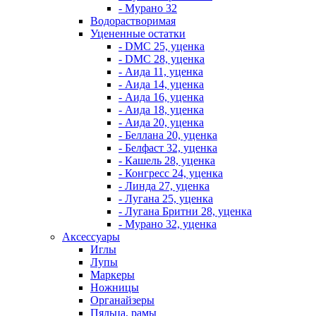
- Мурано 32
Водорастворимая
Уцененные остатки
- DMC 25, уценка
- DMC 28, уценка
- Аида 11, уценка
- Аида 14, уценка
- Аида 16, уценка
- Аида 18, уценка
- Аида 20, уценка
- Беллана 20, уценка
- Белфаст 32, уценка
- Кашель 28, уценка
- Конгресс 24, уценка
- Линда 27, уценка
- Лугана 25, уценка
- Лугана Бритни 28, уценка
- Мурано 32, уценка
Аксессуары
Иглы
Лупы
Маркеры
Ножницы
Органайзеры
Пяльца, рамы