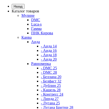
Назад
Каталог товаров
Мулине
DMC
Luca-s
Гамма
ПНК Кирова
Канва
Аида
- Аида 14
- Аида 16
- Аида 18
- Аида 20
Равномерка
- DMC 25
- DMC 28
- Беллана 20
- Белфаст 32
- Дублин 25
- Кашель 28
- Конгресс 24
- Линда 27
- Лугана 25
- Лугана Бритни 28