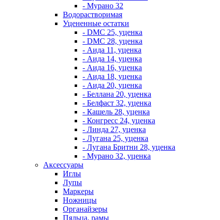
- Мурано 32
Водорастворимая
Уцененные остатки
- DMC 25, уценка
- DMC 28, уценка
- Аида 11, уценка
- Аида 14, уценка
- Аида 16, уценка
- Аида 18, уценка
- Аида 20, уценка
- Беллана 20, уценка
- Белфаст 32, уценка
- Кашель 28, уценка
- Конгресс 24, уценка
- Линда 27, уценка
- Лугана 25, уценка
- Лугана Бритни 28, уценка
- Мурано 32, уценка
Аксессуары
Иглы
Лупы
Маркеры
Ножницы
Органайзеры
Пяльца, рамы