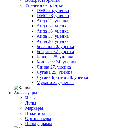
Водорастворимая
Уцененные остатки
DMC 25, уценка
DMC 28, уценка
Аида 11, уценка
Аида 14, уценка
Аида 16, уценка
Аида 18, уценка
Аида 20, уценка
Беллана 20, уценка
Белфаст 32, уценка
Кашель 28, уценка
Конгресс 24, уценка
Линда 27, уценка
Лугана 25, уценка
Лугана Бритни 28, уценка
Мурано 32, уценка
Аксессуары
Иглы
Лупы
Маркеры
Ножницы
Органайзеры
Пяльца, рамы