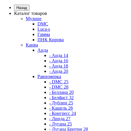
Назад
Каталог товаров
Мулине
DMC
Luca-s
Гамма
ПНК Кирова
Канва
Аида
- Аида 14
- Аида 16
- Аида 18
- Аида 20
Равномерка
- DMC 25
- DMC 28
- Беллана 20
- Белфаст 32
- Дублин 25
- Кашель 28
- Конгресс 24
- Линда 27
- Лугана 25
- Лугана Бритни 28