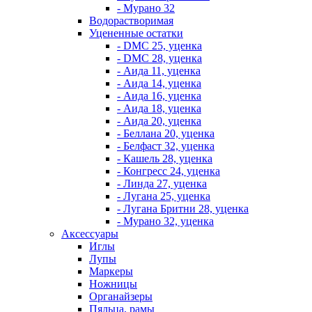
- Мурано 32
Водорастворимая
Уцененные остатки
- DMC 25, уценка
- DMC 28, уценка
- Аида 11, уценка
- Аида 14, уценка
- Аида 16, уценка
- Аида 18, уценка
- Аида 20, уценка
- Беллана 20, уценка
- Белфаст 32, уценка
- Кашель 28, уценка
- Конгресс 24, уценка
- Линда 27, уценка
- Лугана 25, уценка
- Лугана Бритни 28, уценка
- Мурано 32, уценка
Аксессуары
Иглы
Лупы
Маркеры
Ножницы
Органайзеры
Пяльца, рамы