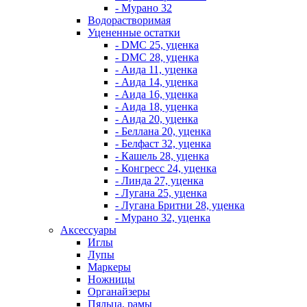
- Мурано 32
Водорастворимая
Уцененные остатки
- DMC 25, уценка
- DMC 28, уценка
- Аида 11, уценка
- Аида 14, уценка
- Аида 16, уценка
- Аида 18, уценка
- Аида 20, уценка
- Беллана 20, уценка
- Белфаст 32, уценка
- Кашель 28, уценка
- Конгресс 24, уценка
- Линда 27, уценка
- Лугана 25, уценка
- Лугана Бритни 28, уценка
- Мурано 32, уценка
Аксессуары
Иглы
Лупы
Маркеры
Ножницы
Органайзеры
Пяльца, рамы