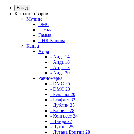
Назад
Каталог товаров
Мулине
DMC
Luca-s
Гамма
ПНК Кирова
Канва
Аида
- Аида 14
- Аида 16
- Аида 18
- Аида 20
Равномерка
- DMC 25
- DMC 28
- Беллана 20
- Белфаст 32
- Дублин 25
- Кашель 28
- Конгресс 24
- Линда 27
- Лугана 25
- Лугана Бритни 28