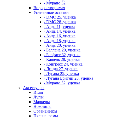
- Мурано 32
Водорастворимая
Уцененные остатки
- DMC 25, уценка
- DMC 28, уценка
- Аида 11, уценка
- Аида 14, уценка
- Аида 16, уценка
- Аида 18, уценка
- Аида 20, уценка
- Беллана 20, уценка
- Белфаст 32, уценка
- Кашель 28, уценка
- Конгресс 24, уценка
- Линда 27, уценка
- Лугана 25, уценка
- Лугана Бритни 28, уценка
- Мурано 32, уценка
Аксессуары
Иглы
Лупы
Маркеры
Ножницы
Органайзеры
Пяльца, рамы