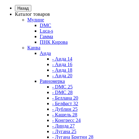
Назад
Каталог товаров
Мулине
DMC
Luca-s
Гамма
ПНК Кирова
Канва
Аида
- Аида 14
- Аида 16
- Аида 18
- Аида 20
Равномерка
- DMC 25
- DMC 28
- Беллана 20
- Белфаст 32
- Дублин 25
- Кашель 28
- Конгресс 24
- Линда 27
- Лугана 25
- Лугана Бритни 28