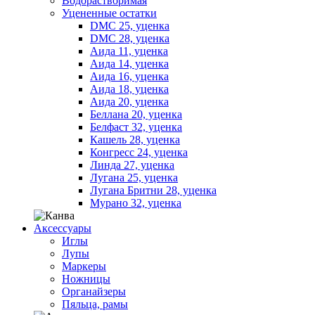
Водорастворимая
Уцененные остатки
DMC 25, уценка
DMC 28, уценка
Аида 11, уценка
Аида 14, уценка
Аида 16, уценка
Аида 18, уценка
Аида 20, уценка
Беллана 20, уценка
Белфаст 32, уценка
Кашель 28, уценка
Конгресс 24, уценка
Линда 27, уценка
Лугана 25, уценка
Лугана Бритни 28, уценка
Мурано 32, уценка
Аксессуары
Иглы
Лупы
Маркеры
Ножницы
Органайзеры
Пяльца, рамы