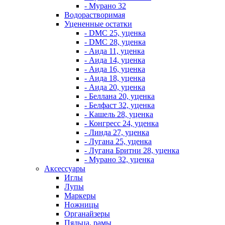
- Мурано 32
Водорастворимая
Уцененные остатки
- DMC 25, уценка
- DMC 28, уценка
- Аида 11, уценка
- Аида 14, уценка
- Аида 16, уценка
- Аида 18, уценка
- Аида 20, уценка
- Беллана 20, уценка
- Белфаст 32, уценка
- Кашель 28, уценка
- Конгресс 24, уценка
- Линда 27, уценка
- Лугана 25, уценка
- Лугана Бритни 28, уценка
- Мурано 32, уценка
Аксессуары
Иглы
Лупы
Маркеры
Ножницы
Органайзеры
Пяльца, рамы