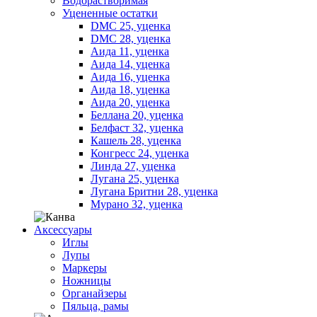
Водорастворимая
Уцененные остатки
DMC 25, уценка
DMC 28, уценка
Аида 11, уценка
Аида 14, уценка
Аида 16, уценка
Аида 18, уценка
Аида 20, уценка
Беллана 20, уценка
Белфаст 32, уценка
Кашель 28, уценка
Конгресс 24, уценка
Линда 27, уценка
Лугана 25, уценка
Лугана Бритни 28, уценка
Мурано 32, уценка
Аксессуары
Иглы
Лупы
Маркеры
Ножницы
Органайзеры
Пяльца, рамы