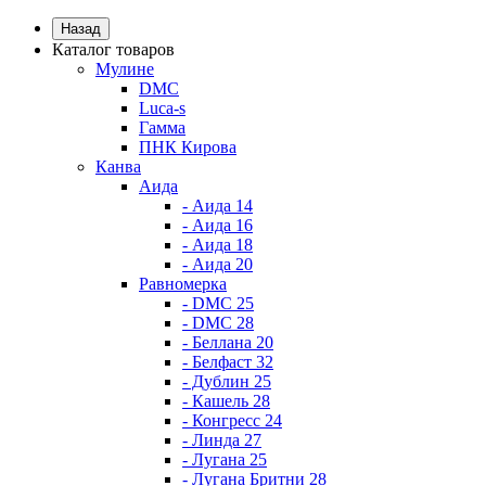
Назад
Каталог товаров
Мулине
DMC
Luca-s
Гамма
ПНК Кирова
Канва
Аида
- Аида 14
- Аида 16
- Аида 18
- Аида 20
Равномерка
- DMC 25
- DMC 28
- Беллана 20
- Белфаст 32
- Дублин 25
- Кашель 28
- Конгресс 24
- Линда 27
- Лугана 25
- Лугана Бритни 28