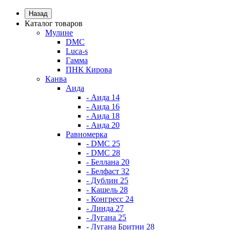
Назад
Каталог товаров
Мулине
DMC
Luca-s
Гамма
ПНК Кирова
Канва
Аида
- Аида 14
- Аида 16
- Аида 18
- Аида 20
Равномерка
- DMC 25
- DMC 28
- Беллана 20
- Белфаст 32
- Дублин 25
- Кашель 28
- Конгресс 24
- Линда 27
- Лугана 25
- Лугана Бритни 28