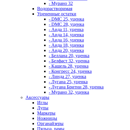
- Мурано 32
Водорастворимая
Уцененные остатки
- DMC 25, уценка
- DMC 28, уценка
- Аида 11, уценка
- Аида 14, уценка
- Аида 16, уценка
- Аида 18, уценка
- Аида 20, уценка
- Беллана 20, уценка
- Белфаст 32, уценка
- Кашель 28, уценка
- Конгресс 24, уценка
- Линда 27, уценка
- Лугана 25, уценка
- Лугана Бритни 28, уценка
- Мурано 32, уценка
Аксессуары
Иглы
Лупы
Маркеры
Ножницы
Органайзеры
Пяльца, рамы