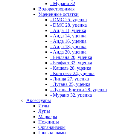
- Мурано 32
Водорастворимая
Уцененные остатки
- DMC 25, уценка
- DMC 28, уценка
- Аида 11, уценка
- Аида 14, уценка
- Аида 16, уценка
- Аида 18, уценка
- Аида 20, уценка
- Беллана 20, уценка
- Белфаст 32, уценка
- Кашель 28, уценка
- Конгресс 24, уценка
- Линда 27, уценка
- Лугана 25, уценка
- Лугана Бритни 28, уценка
- Мурано 32, уценка
Аксессуары
Иглы
Лупы
Маркеры
Ножницы
Органайзеры
Пяльца, рамы