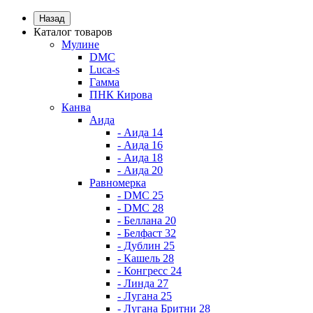
Назад
Каталог товаров
Мулине
DMC
Luca-s
Гамма
ПНК Кирова
Канва
Аида
- Аида 14
- Аида 16
- Аида 18
- Аида 20
Равномерка
- DMC 25
- DMC 28
- Беллана 20
- Белфаст 32
- Дублин 25
- Кашель 28
- Конгресс 24
- Линда 27
- Лугана 25
- Лугана Бритни 28