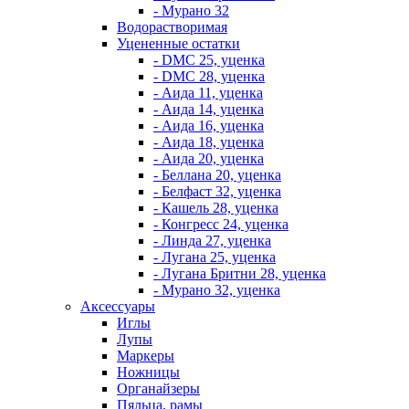
- Мурано 32
Водорастворимая
Уцененные остатки
- DMC 25, уценка
- DMC 28, уценка
- Аида 11, уценка
- Аида 14, уценка
- Аида 16, уценка
- Аида 18, уценка
- Аида 20, уценка
- Беллана 20, уценка
- Белфаст 32, уценка
- Кашель 28, уценка
- Конгресс 24, уценка
- Линда 27, уценка
- Лугана 25, уценка
- Лугана Бритни 28, уценка
- Мурано 32, уценка
Аксессуары
Иглы
Лупы
Маркеры
Ножницы
Органайзеры
Пяльца, рамы