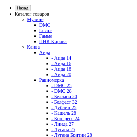
Назад
Каталог товаров
Мулине
DMC
Luca-s
Гамма
ПНК Кирова
Канва
Аида
- Аида 14
- Аида 16
- Аида 18
- Аида 20
Равномерка
- DMC 25
- DMC 28
- Беллана 20
- Белфаст 32
- Дублин 25
- Кашель 28
- Конгресс 24
- Линда 27
- Лугана 25
- Лугана Бритни 28