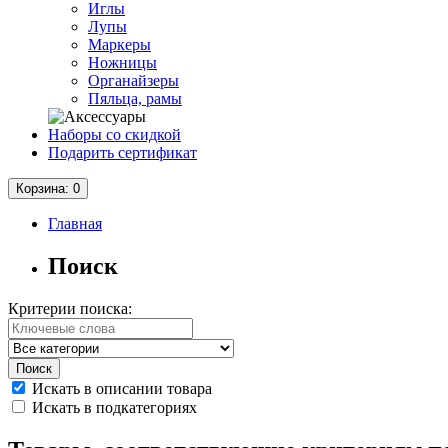
Иглы
Лупы
Маркеры
Ножницы
Органайзеры
Пяльца, рамы
Наборы со скидкой
Подарить сертификат
Корзина
: 0
Главная
Поиск
Критерии поиска:
Искать в описании товара
Искать в подкатегориях