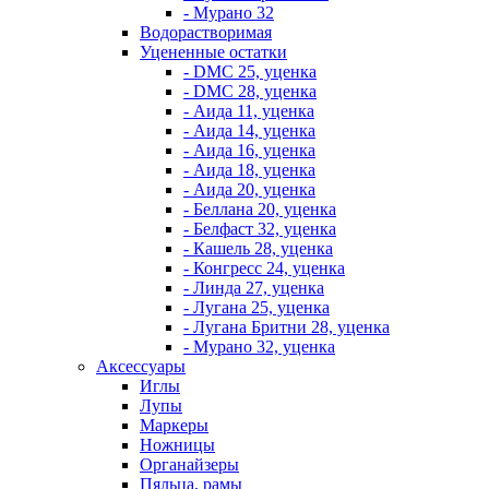
- Мурано 32
Водорастворимая
Уцененные остатки
- DMC 25, уценка
- DMC 28, уценка
- Аида 11, уценка
- Аида 14, уценка
- Аида 16, уценка
- Аида 18, уценка
- Аида 20, уценка
- Беллана 20, уценка
- Белфаст 32, уценка
- Кашель 28, уценка
- Конгресс 24, уценка
- Линда 27, уценка
- Лугана 25, уценка
- Лугана Бритни 28, уценка
- Мурано 32, уценка
Аксессуары
Иглы
Лупы
Маркеры
Ножницы
Органайзеры
Пяльца, рамы