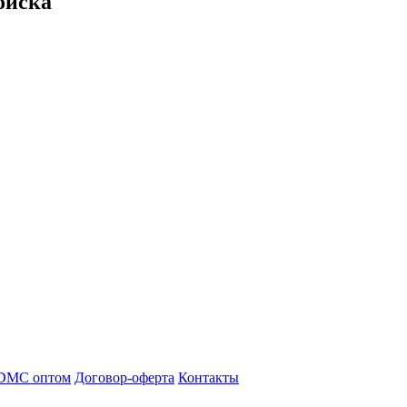
оиска
DMC оптом
Договор-оферта
Контакты