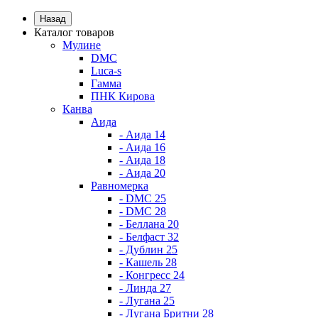
Назад
Каталог товаров
Мулине
DMC
Luca-s
Гамма
ПНК Кирова
Канва
Аида
- Аида 14
- Аида 16
- Аида 18
- Аида 20
Равномерка
- DMC 25
- DMC 28
- Беллана 20
- Белфаст 32
- Дублин 25
- Кашель 28
- Конгресс 24
- Линда 27
- Лугана 25
- Лугана Бритни 28