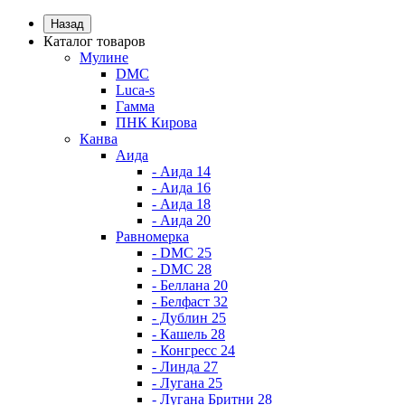
Назад
Каталог товаров
Мулине
DMC
Luca-s
Гамма
ПНК Кирова
Канва
Аида
- Аида 14
- Аида 16
- Аида 18
- Аида 20
Равномерка
- DMC 25
- DMC 28
- Беллана 20
- Белфаст 32
- Дублин 25
- Кашель 28
- Конгресс 24
- Линда 27
- Лугана 25
- Лугана Бритни 28