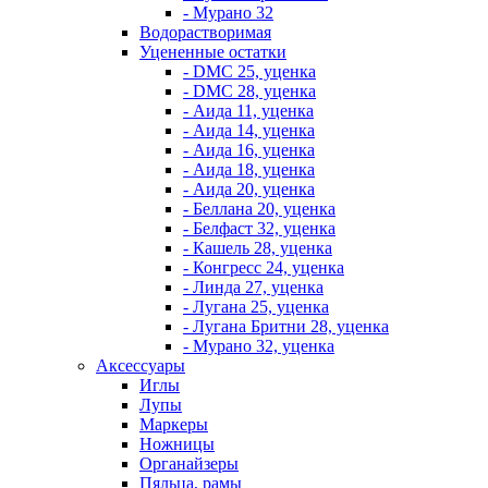
- Мурано 32
Водорастворимая
Уцененные остатки
- DMC 25, уценка
- DMC 28, уценка
- Аида 11, уценка
- Аида 14, уценка
- Аида 16, уценка
- Аида 18, уценка
- Аида 20, уценка
- Беллана 20, уценка
- Белфаст 32, уценка
- Кашель 28, уценка
- Конгресс 24, уценка
- Линда 27, уценка
- Лугана 25, уценка
- Лугана Бритни 28, уценка
- Мурано 32, уценка
Аксессуары
Иглы
Лупы
Маркеры
Ножницы
Органайзеры
Пяльца, рамы