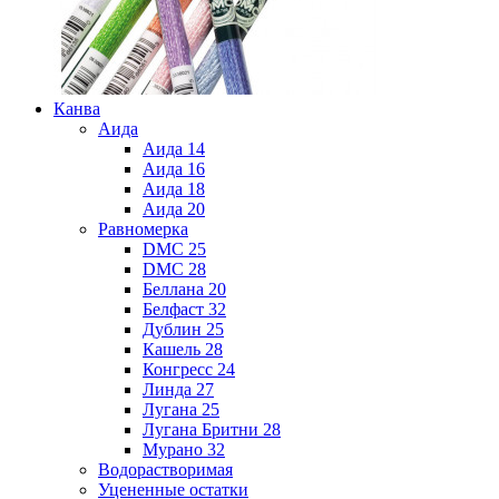
Канва
Аида
Аида 14
Аида 16
Аида 18
Аида 20
Равномерка
DMC 25
DMC 28
Беллана 20
Белфаст 32
Дублин 25
Кашель 28
Конгресс 24
Линда 27
Лугана 25
Лугана Бритни 28
Мурано 32
Водорастворимая
Уцененные остатки