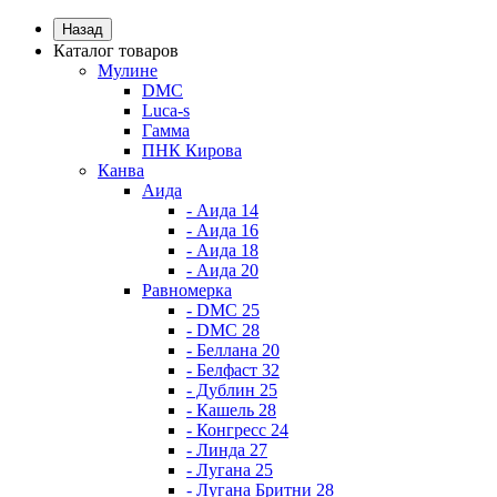
Назад
Каталог товаров
Мулине
DMC
Luca-s
Гамма
ПНК Кирова
Канва
Аида
- Аида 14
- Аида 16
- Аида 18
- Аида 20
Равномерка
- DMC 25
- DMC 28
- Беллана 20
- Белфаст 32
- Дублин 25
- Кашель 28
- Конгресс 24
- Линда 27
- Лугана 25
- Лугана Бритни 28