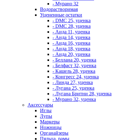
- Мурано 32
Водорастворимая
Уцененные остатки
- DMC 25, уценка
- DMC 28, уценка
- Аида 11, уценка
- Аида 14, уценка
- Аида 16, уценка
- Аида 18, уценка
- Аида 20, уценка
- Беллана 20, уценка
- Белфаст 32, уценка
- Кашель 28, уценка
- Конгресс 24, уценка
- Линда 27, уценка
- Лугана 25, уценка
- Лугана Бритни 28, уценка
- Мурано 32, уценка
Аксессуары
Иглы
Лупы
Маркеры
Ножницы
Органайзеры
Пяльца, рамы