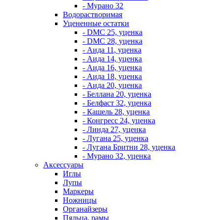
- Мурано 32
Водорастворимая
Уцененные остатки
- DMC 25, уценка
- DMC 28, уценка
- Аида 11, уценка
- Аида 14, уценка
- Аида 16, уценка
- Аида 18, уценка
- Аида 20, уценка
- Беллана 20, уценка
- Белфаст 32, уценка
- Кашель 28, уценка
- Конгресс 24, уценка
- Линда 27, уценка
- Лугана 25, уценка
- Лугана Бритни 28, уценка
- Мурано 32, уценка
Аксессуары
Иглы
Лупы
Маркеры
Ножницы
Органайзеры
Пяльца, рамы