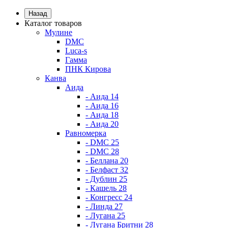
Назад
Каталог товаров
Мулине
DMC
Luca-s
Гамма
ПНК Кирова
Канва
Аида
- Аида 14
- Аида 16
- Аида 18
- Аида 20
Равномерка
- DMC 25
- DMC 28
- Беллана 20
- Белфаст 32
- Дублин 25
- Кашель 28
- Конгресс 24
- Линда 27
- Лугана 25
- Лугана Бритни 28