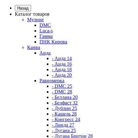
Назад
Каталог товаров
Мулине
DMC
Luca-s
Гамма
ПНК Кирова
Канва
Аида
- Аида 14
- Аида 16
- Аида 18
- Аида 20
Равномерка
- DMC 25
- DMC 28
- Беллана 20
- Белфаст 32
- Дублин 25
- Кашель 28
- Конгресс 24
- Линда 27
- Лугана 25
- Лугана Бритни 28