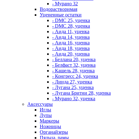
- Мурано 32
Водорастворимая
Уцененные остатки
- DMC 25, уценка
- DMC 28, уценка
- Аида 11, уценка
- Аида 14, уценка
- Аида 16, уценка
- Аида 18, уценка
- Аида 20, уценка
- Беллана 20, уценка
- Белфаст 32, уценка
- Кашель 28, уценка
- Конгресс 24, уценка
- Линда 27, уценка
- Лугана 25, уценка
- Лугана Бритни 28, уценка
- Мурано 32, уценка
Аксессуары
Иглы
Лупы
Маркеры
Ножницы
Органайзеры
Пяльца, рамы