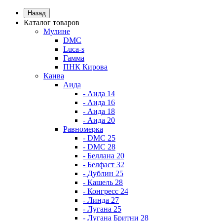
Назад
Каталог товаров
Мулине
DMC
Luca-s
Гамма
ПНК Кирова
Канва
Аида
- Аида 14
- Аида 16
- Аида 18
- Аида 20
Равномерка
- DMC 25
- DMC 28
- Беллана 20
- Белфаст 32
- Дублин 25
- Кашель 28
- Конгресс 24
- Линда 27
- Лугана 25
- Лугана Бритни 28