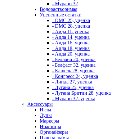
- Мурано 32
Водорастворимая
Уцененные остатки
- DMC 25, уценка
- DMC 28, уценка
- Аида 11, уценка
- Аида 14, уценка
- Аида 16, уценка
- Аида 18, уценка
- Аида 20, уценка
- Беллана 20, уценка
- Белфаст 32, уценка
- Кашель 28, уценка
- Конгресс 24, уценка
- Линда 27, уценка
- Лугана 25, уценка
- Лугана Бритни 28, уценка
- Мурано 32, уценка
Аксессуары
Иглы
Лупы
Маркеры
Ножницы
Органайзеры
Пяльца, рамы