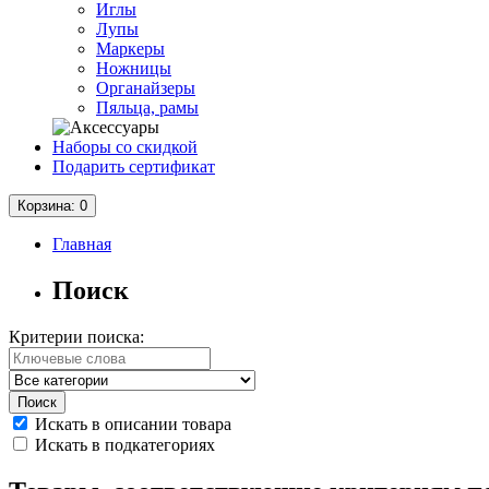
Иглы
Лупы
Маркеры
Ножницы
Органайзеры
Пяльца, рамы
Наборы со скидкой
Подарить сертификат
Корзина
: 0
Главная
Поиск
Критерии поиска:
Искать в описании товара
Искать в подкатегориях