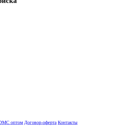
оиска
DMC оптом
Договор-оферта
Контакты