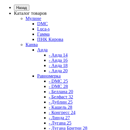
Назад
Каталог товаров
Мулине
DMC
Luca-s
Гамма
ПНК Кирова
Канва
Аида
- Аида 14
- Аида 16
- Аида 18
- Аида 20
Равномерка
- DMC 25
- DMC 28
- Беллана 20
- Белфаст 32
- Дублин 25
- Кашель 28
- Конгресс 24
- Линда 27
- Лугана 25
- Лугана Бритни 28