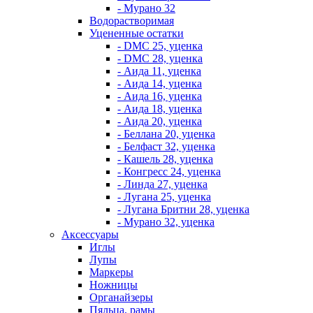
- Мурано 32
Водорастворимая
Уцененные остатки
- DMC 25, уценка
- DMC 28, уценка
- Аида 11, уценка
- Аида 14, уценка
- Аида 16, уценка
- Аида 18, уценка
- Аида 20, уценка
- Беллана 20, уценка
- Белфаст 32, уценка
- Кашель 28, уценка
- Конгресс 24, уценка
- Линда 27, уценка
- Лугана 25, уценка
- Лугана Бритни 28, уценка
- Мурано 32, уценка
Аксессуары
Иглы
Лупы
Маркеры
Ножницы
Органайзеры
Пяльца, рамы