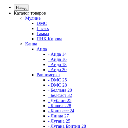
Назад
Каталог товаров
Мулине
DMC
Luca-s
Гамма
ПНК Кирова
Канва
Аида
- Аида 14
- Аида 16
- Аида 18
- Аида 20
Равномерка
- DMC 25
- DMC 28
- Беллана 20
- Белфаст 32
- Дублин 25
- Кашель 28
- Конгресс 24
- Линда 27
- Лугана 25
- Лугана Бритни 28