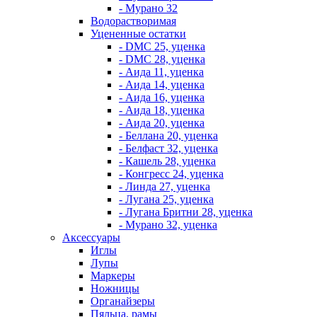
- Мурано 32
Водорастворимая
Уцененные остатки
- DMC 25, уценка
- DMC 28, уценка
- Аида 11, уценка
- Аида 14, уценка
- Аида 16, уценка
- Аида 18, уценка
- Аида 20, уценка
- Беллана 20, уценка
- Белфаст 32, уценка
- Кашель 28, уценка
- Конгресс 24, уценка
- Линда 27, уценка
- Лугана 25, уценка
- Лугана Бритни 28, уценка
- Мурано 32, уценка
Аксессуары
Иглы
Лупы
Маркеры
Ножницы
Органайзеры
Пяльца, рамы