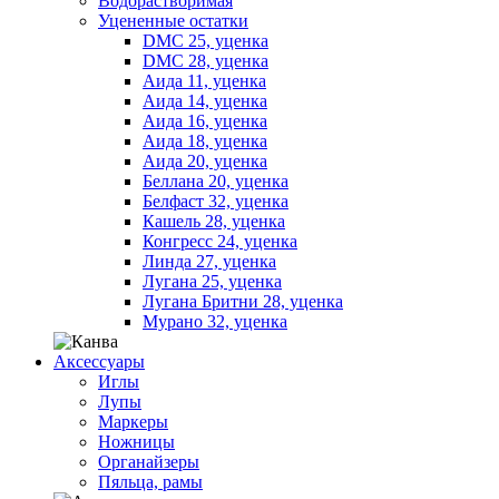
Водорастворимая
Уцененные остатки
DMC 25, уценка
DMC 28, уценка
Аида 11, уценка
Аида 14, уценка
Аида 16, уценка
Аида 18, уценка
Аида 20, уценка
Беллана 20, уценка
Белфаст 32, уценка
Кашель 28, уценка
Конгресс 24, уценка
Линда 27, уценка
Лугана 25, уценка
Лугана Бритни 28, уценка
Мурано 32, уценка
Аксессуары
Иглы
Лупы
Маркеры
Ножницы
Органайзеры
Пяльца, рамы