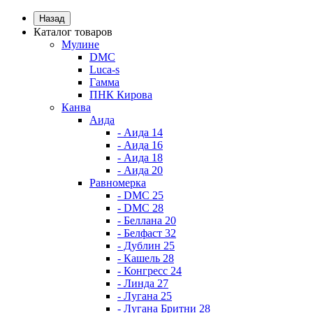
Назад
Каталог товаров
Мулине
DMC
Luca-s
Гамма
ПНК Кирова
Канва
Аида
- Аида 14
- Аида 16
- Аида 18
- Аида 20
Равномерка
- DMC 25
- DMC 28
- Беллана 20
- Белфаст 32
- Дублин 25
- Кашель 28
- Конгресс 24
- Линда 27
- Лугана 25
- Лугана Бритни 28