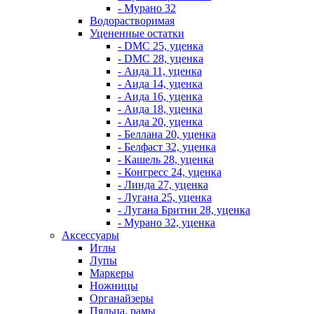
- Мурано 32
Водорастворимая
Уцененные остатки
- DMC 25, уценка
- DMC 28, уценка
- Аида 11, уценка
- Аида 14, уценка
- Аида 16, уценка
- Аида 18, уценка
- Аида 20, уценка
- Беллана 20, уценка
- Белфаст 32, уценка
- Кашель 28, уценка
- Конгресс 24, уценка
- Линда 27, уценка
- Лугана 25, уценка
- Лугана Бритни 28, уценка
- Мурано 32, уценка
Аксессуары
Иглы
Лупы
Маркеры
Ножницы
Органайзеры
Пяльца, рамы