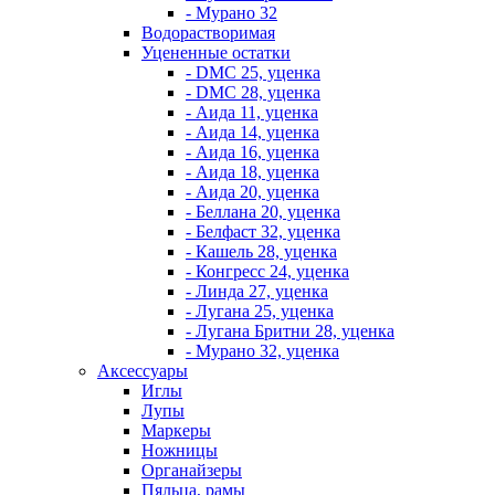
- Мурано 32
Водорастворимая
Уцененные остатки
- DMC 25, уценка
- DMC 28, уценка
- Аида 11, уценка
- Аида 14, уценка
- Аида 16, уценка
- Аида 18, уценка
- Аида 20, уценка
- Беллана 20, уценка
- Белфаст 32, уценка
- Кашель 28, уценка
- Конгресс 24, уценка
- Линда 27, уценка
- Лугана 25, уценка
- Лугана Бритни 28, уценка
- Мурано 32, уценка
Аксессуары
Иглы
Лупы
Маркеры
Ножницы
Органайзеры
Пяльца, рамы