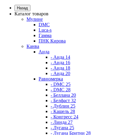
Назад
Каталог товаров
Мулине
DMC
Luca-s
Гамма
ПНК Кирова
Канва
Аида
- Аида 14
- Аида 16
- Аида 18
- Аида 20
Равномерка
- DMC 25
- DMC 28
- Беллана 20
- Белфаст 32
- Дублин 25
- Кашель 28
- Конгресс 24
- Линда 27
- Лугана 25
- Лугана Бритни 28