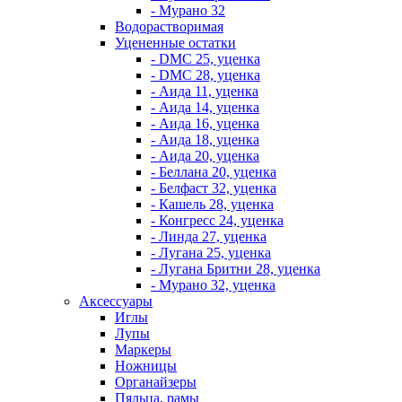
- Мурано 32
Водорастворимая
Уцененные остатки
- DMC 25, уценка
- DMC 28, уценка
- Аида 11, уценка
- Аида 14, уценка
- Аида 16, уценка
- Аида 18, уценка
- Аида 20, уценка
- Беллана 20, уценка
- Белфаст 32, уценка
- Кашель 28, уценка
- Конгресс 24, уценка
- Линда 27, уценка
- Лугана 25, уценка
- Лугана Бритни 28, уценка
- Мурано 32, уценка
Аксессуары
Иглы
Лупы
Маркеры
Ножницы
Органайзеры
Пяльца, рамы