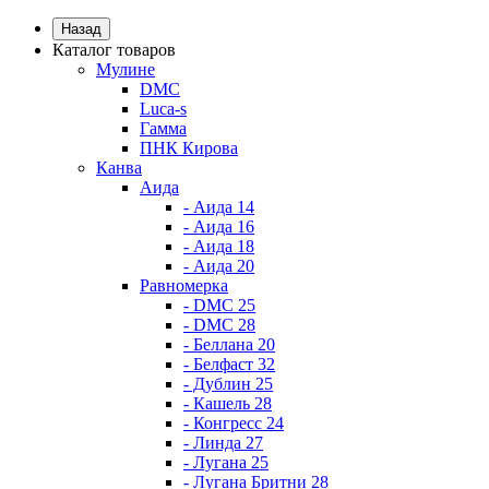
Назад
Каталог товаров
Мулине
DMC
Luca-s
Гамма
ПНК Кирова
Канва
Аида
- Аида 14
- Аида 16
- Аида 18
- Аида 20
Равномерка
- DMC 25
- DMC 28
- Беллана 20
- Белфаст 32
- Дублин 25
- Кашель 28
- Конгресс 24
- Линда 27
- Лугана 25
- Лугана Бритни 28