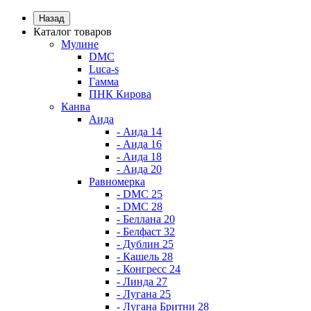
Назад
Каталог товаров
Мулине
DMC
Luca-s
Гамма
ПНК Кирова
Канва
Аида
- Аида 14
- Аида 16
- Аида 18
- Аида 20
Равномерка
- DMC 25
- DMC 28
- Беллана 20
- Белфаст 32
- Дублин 25
- Кашель 28
- Конгресс 24
- Линда 27
- Лугана 25
- Лугана Бритни 28