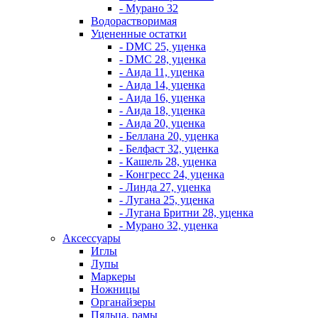
- Мурано 32
Водорастворимая
Уцененные остатки
- DMC 25, уценка
- DMC 28, уценка
- Аида 11, уценка
- Аида 14, уценка
- Аида 16, уценка
- Аида 18, уценка
- Аида 20, уценка
- Беллана 20, уценка
- Белфаст 32, уценка
- Кашель 28, уценка
- Конгресс 24, уценка
- Линда 27, уценка
- Лугана 25, уценка
- Лугана Бритни 28, уценка
- Мурано 32, уценка
Аксессуары
Иглы
Лупы
Маркеры
Ножницы
Органайзеры
Пяльца, рамы