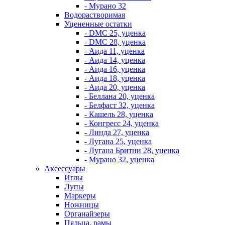
- Мурано 32
Водорастворимая
Уцененные остатки
- DMC 25, уценка
- DMC 28, уценка
- Аида 11, уценка
- Аида 14, уценка
- Аида 16, уценка
- Аида 18, уценка
- Аида 20, уценка
- Беллана 20, уценка
- Белфаст 32, уценка
- Кашель 28, уценка
- Конгресс 24, уценка
- Линда 27, уценка
- Лугана 25, уценка
- Лугана Бритни 28, уценка
- Мурано 32, уценка
Аксессуары
Иглы
Лупы
Маркеры
Ножницы
Органайзеры
Пяльца, рамы