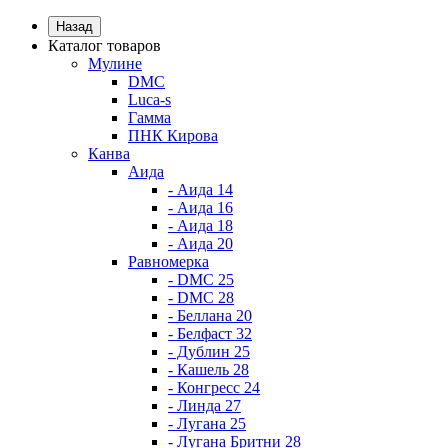
Назад
Каталог товаров
Мулине
DMC
Luca-s
Гамма
ПНК Кирова
Канва
Аида
- Аида 14
- Аида 16
- Аида 18
- Аида 20
Равномерка
- DMC 25
- DMC 28
- Беллана 20
- Белфаст 32
- Дублин 25
- Кашель 28
- Конгресс 24
- Линда 27
- Лугана 25
- Лугана Бритни 28