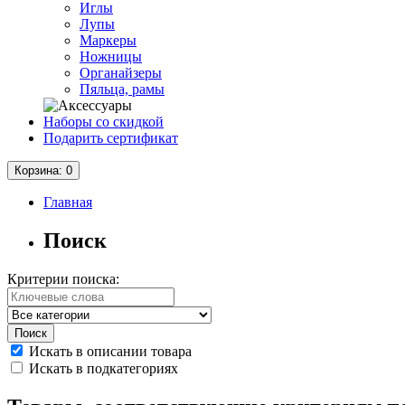
Иглы
Лупы
Маркеры
Ножницы
Органайзеры
Пяльца, рамы
Наборы со скидкой
Подарить сертификат
Корзина
: 0
Главная
Поиск
Критерии поиска:
Искать в описании товара
Искать в подкатегориях