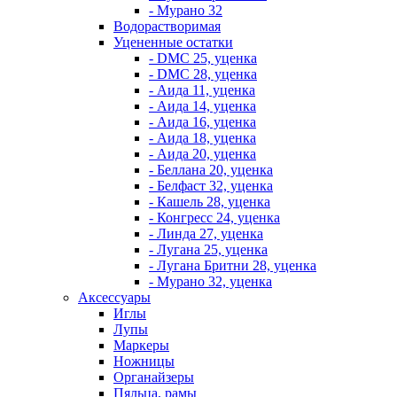
- Мурано 32
Водорастворимая
Уцененные остатки
- DMC 25, уценка
- DMC 28, уценка
- Аида 11, уценка
- Аида 14, уценка
- Аида 16, уценка
- Аида 18, уценка
- Аида 20, уценка
- Беллана 20, уценка
- Белфаст 32, уценка
- Кашель 28, уценка
- Конгресс 24, уценка
- Линда 27, уценка
- Лугана 25, уценка
- Лугана Бритни 28, уценка
- Мурано 32, уценка
Аксессуары
Иглы
Лупы
Маркеры
Ножницы
Органайзеры
Пяльца, рамы