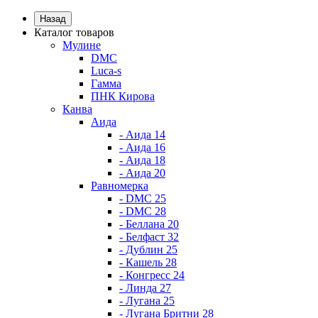
Назад
Каталог товаров
Мулине
DMC
Luca-s
Гамма
ПНК Кирова
Канва
Аида
- Аида 14
- Аида 16
- Аида 18
- Аида 20
Равномерка
- DMC 25
- DMC 28
- Беллана 20
- Белфаст 32
- Дублин 25
- Кашель 28
- Конгресс 24
- Линда 27
- Лугана 25
- Лугана Бритни 28