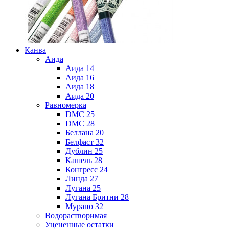
Канва
Аида
Аида 14
Аида 16
Аида 18
Аида 20
Равномерка
DMC 25
DMC 28
Беллана 20
Белфаст 32
Дублин 25
Кашель 28
Конгресс 24
Линда 27
Лугана 25
Лугана Бритни 28
Мурано 32
Водорастворимая
Уцененные остатки