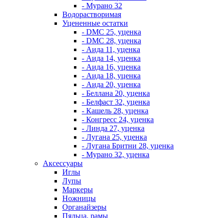
- Мурано 32
Водорастворимая
Уцененные остатки
- DMC 25, уценка
- DMC 28, уценка
- Аида 11, уценка
- Аида 14, уценка
- Аида 16, уценка
- Аида 18, уценка
- Аида 20, уценка
- Беллана 20, уценка
- Белфаст 32, уценка
- Кашель 28, уценка
- Конгресс 24, уценка
- Линда 27, уценка
- Лугана 25, уценка
- Лугана Бритни 28, уценка
- Мурано 32, уценка
Аксессуары
Иглы
Лупы
Маркеры
Ножницы
Органайзеры
Пяльца, рамы