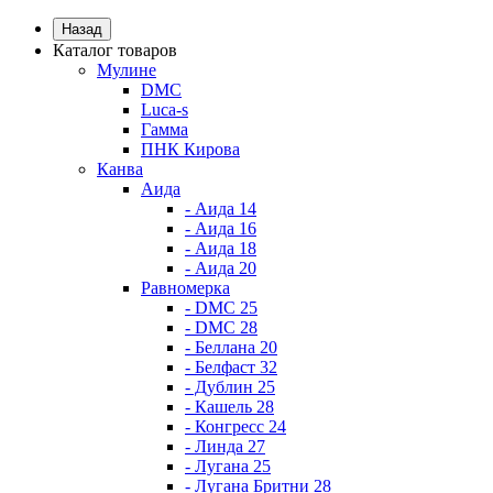
Назад
Каталог товаров
Мулине
DMC
Luca-s
Гамма
ПНК Кирова
Канва
Аида
- Аида 14
- Аида 16
- Аида 18
- Аида 20
Равномерка
- DMC 25
- DMC 28
- Беллана 20
- Белфаст 32
- Дублин 25
- Кашель 28
- Конгресс 24
- Линда 27
- Лугана 25
- Лугана Бритни 28