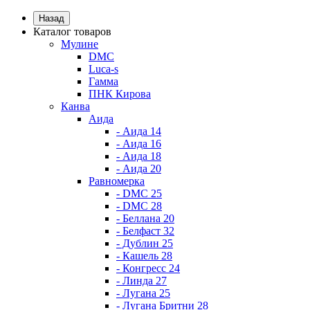
Назад
Каталог товаров
Мулине
DMC
Luca-s
Гамма
ПНК Кирова
Канва
Аида
- Аида 14
- Аида 16
- Аида 18
- Аида 20
Равномерка
- DMC 25
- DMC 28
- Беллана 20
- Белфаст 32
- Дублин 25
- Кашель 28
- Конгресс 24
- Линда 27
- Лугана 25
- Лугана Бритни 28