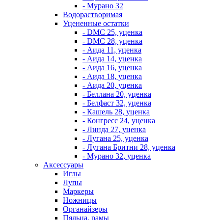
- Мурано 32
Водорастворимая
Уцененные остатки
- DMC 25, уценка
- DMC 28, уценка
- Аида 11, уценка
- Аида 14, уценка
- Аида 16, уценка
- Аида 18, уценка
- Аида 20, уценка
- Беллана 20, уценка
- Белфаст 32, уценка
- Кашель 28, уценка
- Конгресс 24, уценка
- Линда 27, уценка
- Лугана 25, уценка
- Лугана Бритни 28, уценка
- Мурано 32, уценка
Аксессуары
Иглы
Лупы
Маркеры
Ножницы
Органайзеры
Пяльца, рамы