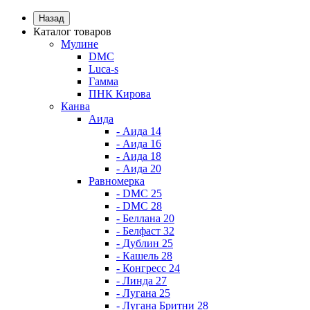
Назад
Каталог товаров
Мулине
DMC
Luca-s
Гамма
ПНК Кирова
Канва
Аида
- Аида 14
- Аида 16
- Аида 18
- Аида 20
Равномерка
- DMC 25
- DMC 28
- Беллана 20
- Белфаст 32
- Дублин 25
- Кашель 28
- Конгресс 24
- Линда 27
- Лугана 25
- Лугана Бритни 28