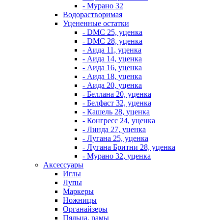
- Мурано 32
Водорастворимая
Уцененные остатки
- DMC 25, уценка
- DMC 28, уценка
- Аида 11, уценка
- Аида 14, уценка
- Аида 16, уценка
- Аида 18, уценка
- Аида 20, уценка
- Беллана 20, уценка
- Белфаст 32, уценка
- Кашель 28, уценка
- Конгресс 24, уценка
- Линда 27, уценка
- Лугана 25, уценка
- Лугана Бритни 28, уценка
- Мурано 32, уценка
Аксессуары
Иглы
Лупы
Маркеры
Ножницы
Органайзеры
Пяльца, рамы