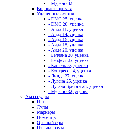
- Мурано 32
Водорастворимая
Уцененные остатки
- DMC 25, уценка
- DMC 28, уценка
- Аида 11, уценка
- Аида 14, уценка
- Аида 16, уценка
- Аида 18, уценка
- Аида 20, уценка
- Беллана 20, уценка
- Белфаст 32, уценка
- Кашель 28, уценка
- Конгресс 24, уценка
- Линда 27, уценка
- Лугана 25, уценка
- Лугана Бритни 28, уценка
- Мурано 32, уценка
Аксессуары
Иглы
Лупы
Маркеры
Ножницы
Органайзеры
Пяльца, рамы