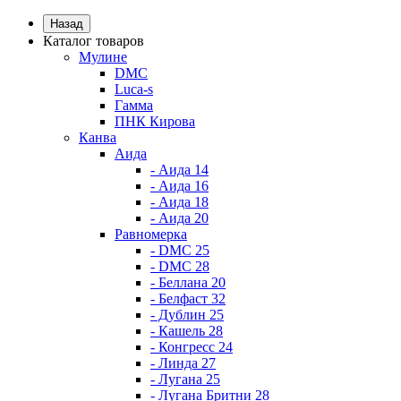
Назад
Каталог товаров
Мулине
DMC
Luca-s
Гамма
ПНК Кирова
Канва
Аида
- Аида 14
- Аида 16
- Аида 18
- Аида 20
Равномерка
- DMC 25
- DMC 28
- Беллана 20
- Белфаст 32
- Дублин 25
- Кашель 28
- Конгресс 24
- Линда 27
- Лугана 25
- Лугана Бритни 28