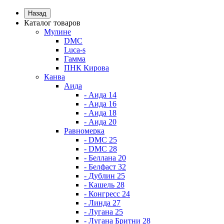
Назад
Каталог товаров
Мулине
DMC
Luca-s
Гамма
ПНК Кирова
Канва
Аида
- Аида 14
- Аида 16
- Аида 18
- Аида 20
Равномерка
- DMC 25
- DMC 28
- Беллана 20
- Белфаст 32
- Дублин 25
- Кашель 28
- Конгресс 24
- Линда 27
- Лугана 25
- Лугана Бритни 28