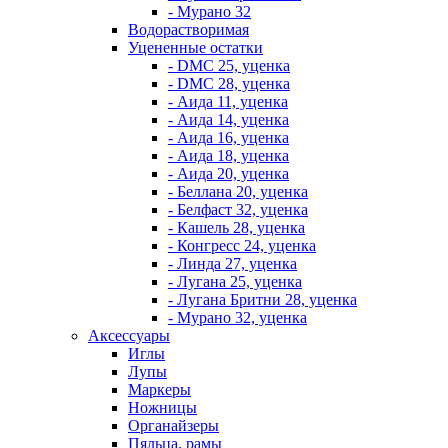
- Мурано 32
Водорастворимая
Уцененные остатки
- DMC 25, уценка
- DMC 28, уценка
- Аида 11, уценка
- Аида 14, уценка
- Аида 16, уценка
- Аида 18, уценка
- Аида 20, уценка
- Беллана 20, уценка
- Белфаст 32, уценка
- Кашель 28, уценка
- Конгресс 24, уценка
- Линда 27, уценка
- Лугана 25, уценка
- Лугана Бритни 28, уценка
- Мурано 32, уценка
Аксессуары
Иглы
Лупы
Маркеры
Ножницы
Органайзеры
Пяльца, рамы