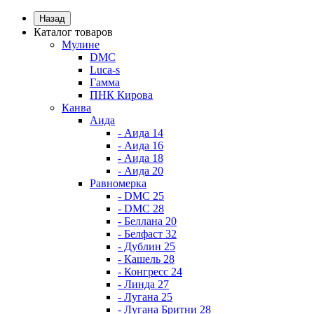
Назад
Каталог товаров
Мулине
DMC
Luca-s
Гамма
ПНК Кирова
Канва
Аида
- Аида 14
- Аида 16
- Аида 18
- Аида 20
Равномерка
- DMC 25
- DMC 28
- Беллана 20
- Белфаст 32
- Дублин 25
- Кашель 28
- Конгресс 24
- Линда 27
- Лугана 25
- Лугана Бритни 28