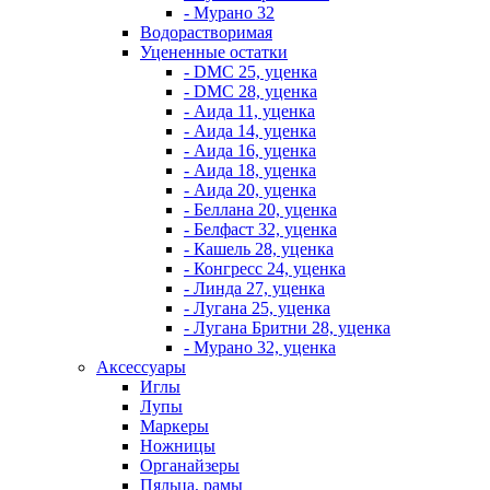
- Мурано 32
Водорастворимая
Уцененные остатки
- DMC 25, уценка
- DMC 28, уценка
- Аида 11, уценка
- Аида 14, уценка
- Аида 16, уценка
- Аида 18, уценка
- Аида 20, уценка
- Беллана 20, уценка
- Белфаст 32, уценка
- Кашель 28, уценка
- Конгресс 24, уценка
- Линда 27, уценка
- Лугана 25, уценка
- Лугана Бритни 28, уценка
- Мурано 32, уценка
Аксессуары
Иглы
Лупы
Маркеры
Ножницы
Органайзеры
Пяльца, рамы