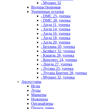
- Мурано 32
Водорастворимая
Уцененные остатки
- DMC 25, уценка
- DMC 28, уценка
- Аида 11, уценка
- Аида 14, уценка
- Аида 16, уценка
- Аида 18, уценка
- Аида 20, уценка
- Беллана 20, уценка
- Белфаст 32, уценка
- Кашель 28, уценка
- Конгресс 24, уценка
- Линда 27, уценка
- Лугана 25, уценка
- Лугана Бритни 28, уценка
- Мурано 32, уценка
Аксессуары
Иглы
Лупы
Маркеры
Ножницы
Органайзеры
Пяльца, рамы