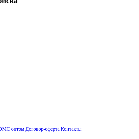
оиска
DMC оптом
Договор-оферта
Контакты