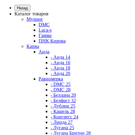
Назад
Каталог товаров
Мулине
DMC
Luca-s
Гамма
ПНК Кирова
Канва
Аида
- Аида 14
- Аида 16
- Аида 18
- Аида 20
Равномерка
- DMC 25
- DMC 28
- Беллана 20
- Белфаст 32
- Дублин 25
- Кашель 28
- Конгресс 24
- Линда 27
- Лугана 25
- Лугана Бритни 28