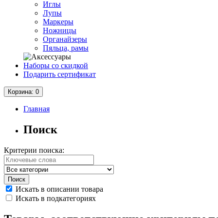
Иглы
Лупы
Маркеры
Ножницы
Органайзеры
Пяльца, рамы
Наборы со скидкой
Подарить сертификат
Корзина
: 0
Главная
Поиск
Критерии поиска:
Искать в описании товара
Искать в подкатегориях