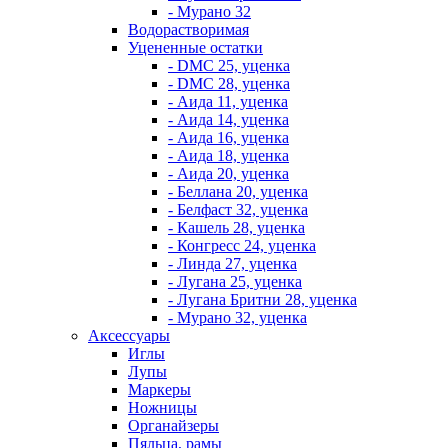
- Мурано 32
Водорастворимая
Уцененные остатки
- DMC 25, уценка
- DMC 28, уценка
- Аида 11, уценка
- Аида 14, уценка
- Аида 16, уценка
- Аида 18, уценка
- Аида 20, уценка
- Беллана 20, уценка
- Белфаст 32, уценка
- Кашель 28, уценка
- Конгресс 24, уценка
- Линда 27, уценка
- Лугана 25, уценка
- Лугана Бритни 28, уценка
- Мурано 32, уценка
Аксессуары
Иглы
Лупы
Маркеры
Ножницы
Органайзеры
Пяльца, рамы