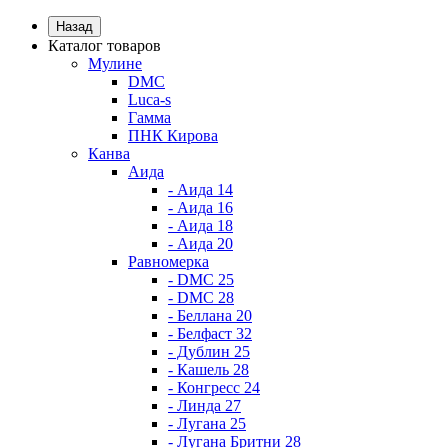
Назад
Каталог товаров
Мулине
DMC
Luca-s
Гамма
ПНК Кирова
Канва
Аида
- Аида 14
- Аида 16
- Аида 18
- Аида 20
Равномерка
- DMC 25
- DMC 28
- Беллана 20
- Белфаст 32
- Дублин 25
- Кашель 28
- Конгресс 24
- Линда 27
- Лугана 25
- Лугана Бритни 28