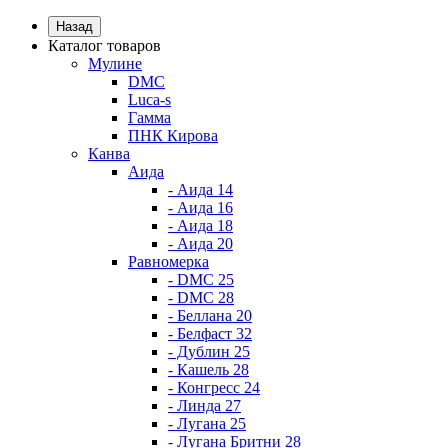
Назад
Каталог товаров
Мулине
DMC
Luca-s
Гамма
ПНК Кирова
Канва
Аида
- Аида 14
- Аида 16
- Аида 18
- Аида 20
Равномерка
- DMC 25
- DMC 28
- Беллана 20
- Белфаст 32
- Дублин 25
- Кашель 28
- Конгресс 24
- Линда 27
- Лугана 25
- Лугана Бритни 28