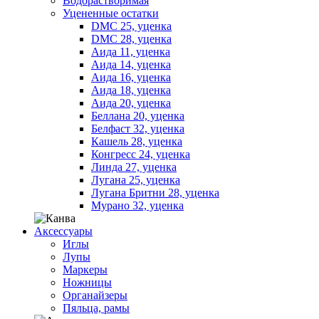
Водорастворимая
Уцененные остатки
DMC 25, уценка
DMC 28, уценка
Аида 11, уценка
Аида 14, уценка
Аида 16, уценка
Аида 18, уценка
Аида 20, уценка
Беллана 20, уценка
Белфаст 32, уценка
Кашель 28, уценка
Конгресс 24, уценка
Линда 27, уценка
Лугана 25, уценка
Лугана Бритни 28, уценка
Мурано 32, уценка
Аксессуары
Иглы
Лупы
Маркеры
Ножницы
Органайзеры
Пяльца, рамы