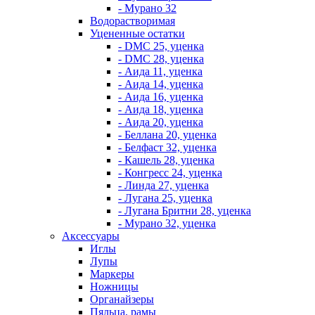
- Мурано 32
Водорастворимая
Уцененные остатки
- DMC 25, уценка
- DMC 28, уценка
- Аида 11, уценка
- Аида 14, уценка
- Аида 16, уценка
- Аида 18, уценка
- Аида 20, уценка
- Беллана 20, уценка
- Белфаст 32, уценка
- Кашель 28, уценка
- Конгресс 24, уценка
- Линда 27, уценка
- Лугана 25, уценка
- Лугана Бритни 28, уценка
- Мурано 32, уценка
Аксессуары
Иглы
Лупы
Маркеры
Ножницы
Органайзеры
Пяльца, рамы