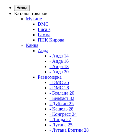
Назад
Каталог товаров
Мулине
DMC
Luca-s
Гамма
ПНК Кирова
Канва
Аида
- Аида 14
- Аида 16
- Аида 18
- Аида 20
Равномерка
- DMC 25
- DMC 28
- Беллана 20
- Белфаст 32
- Дублин 25
- Кашель 28
- Конгресс 24
- Линда 27
- Лугана 25
- Лугана Бритни 28