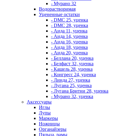
- Мурано 32
Водорастворимая
Уцененные остатки
- DMC 25, уценка
- DMC 28, уценка
- Аида 11, уценка
- Аида 14, уценка
- Аида 16, уценка
- Аида 18, уценка
- Аида 20, уценка
- Беллана 20, уценка
- Белфаст 32, уценка
- Кашель 28, уценка
- Конгресс 24, уценка
- Линда 27, уценка
- Лугана 25, уценка
- Лугана Бритни 28, уценка
- Мурано 32, уценка
Аксессуары
Иглы
Лупы
Маркеры
Ножницы
Органайзеры
Пяльца, рамы