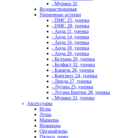
- Мурано 32
Водорастворимая
Уцененные остатки
- DMC 25, уценка
- DMC 28, уценка
- Аида 11, уценка
- Аида 14, уценка
- Аида 16, уценка
- Аида 18, уценка
- Аида 20, уценка
- Беллана 20, уценка
- Белфаст 32, уценка
- Кашель 28, уценка
- Конгресс 24, уценка
- Линда 27, уценка
- Лугана 25, уценка
- Лугана Бритни 28, уценка
- Мурано 32, уценка
Аксессуары
Иглы
Лупы
Маркеры
Ножницы
Органайзеры
Пяльца, рамы