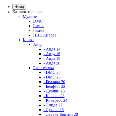
Назад
Каталог товаров
Мулине
DMC
Luca-s
Гамма
ПНК Кирова
Канва
Аида
- Аида 14
- Аида 16
- Аида 18
- Аида 20
Равномерка
- DMC 25
- DMC 28
- Беллана 20
- Белфаст 32
- Дублин 25
- Кашель 28
- Конгресс 24
- Линда 27
- Лугана 25
- Лугана Бритни 28