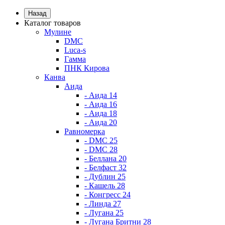
Назад
Каталог товаров
Мулине
DMC
Luca-s
Гамма
ПНК Кирова
Канва
Аида
- Аида 14
- Аида 16
- Аида 18
- Аида 20
Равномерка
- DMC 25
- DMC 28
- Беллана 20
- Белфаст 32
- Дублин 25
- Кашель 28
- Конгресс 24
- Линда 27
- Лугана 25
- Лугана Бритни 28