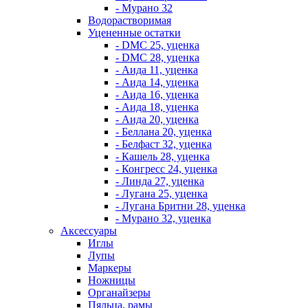
- Мурано 32
Водорастворимая
Уцененные остатки
- DMC 25, уценка
- DMC 28, уценка
- Аида 11, уценка
- Аида 14, уценка
- Аида 16, уценка
- Аида 18, уценка
- Аида 20, уценка
- Беллана 20, уценка
- Белфаст 32, уценка
- Кашель 28, уценка
- Конгресс 24, уценка
- Линда 27, уценка
- Лугана 25, уценка
- Лугана Бритни 28, уценка
- Мурано 32, уценка
Аксессуары
Иглы
Лупы
Маркеры
Ножницы
Органайзеры
Пяльца, рамы