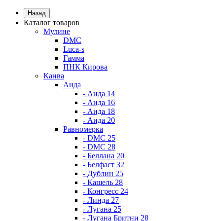
Назад
Каталог товаров
Мулине
DMC
Luca-s
Гамма
ПНК Кирова
Канва
Аида
- Аида 14
- Аида 16
- Аида 18
- Аида 20
Равномерка
- DMC 25
- DMC 28
- Беллана 20
- Белфаст 32
- Дублин 25
- Кашель 28
- Конгресс 24
- Линда 27
- Лугана 25
- Лугана Бритни 28