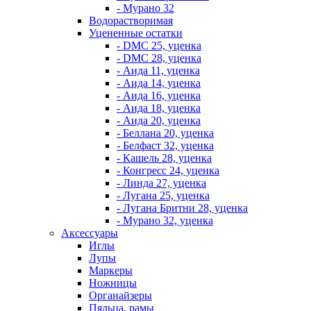
- Мурано 32
Водорастворимая
Уцененные остатки
- DMC 25, уценка
- DMC 28, уценка
- Аида 11, уценка
- Аида 14, уценка
- Аида 16, уценка
- Аида 18, уценка
- Аида 20, уценка
- Беллана 20, уценка
- Белфаст 32, уценка
- Кашель 28, уценка
- Конгресс 24, уценка
- Линда 27, уценка
- Лугана 25, уценка
- Лугана Бритни 28, уценка
- Мурано 32, уценка
Аксессуары
Иглы
Лупы
Маркеры
Ножницы
Органайзеры
Пяльца, рамы