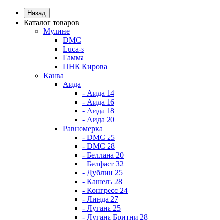
Назад
Каталог товаров
Мулине
DMC
Luca-s
Гамма
ПНК Кирова
Канва
Аида
- Аида 14
- Аида 16
- Аида 18
- Аида 20
Равномерка
- DMC 25
- DMC 28
- Беллана 20
- Белфаст 32
- Дублин 25
- Кашель 28
- Конгресс 24
- Линда 27
- Лугана 25
- Лугана Бритни 28