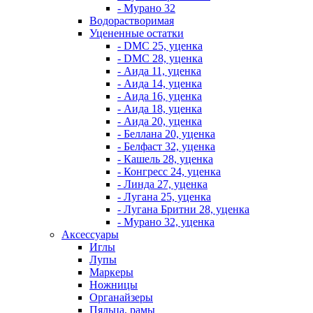
- Мурано 32
Водорастворимая
Уцененные остатки
- DMC 25, уценка
- DMC 28, уценка
- Аида 11, уценка
- Аида 14, уценка
- Аида 16, уценка
- Аида 18, уценка
- Аида 20, уценка
- Беллана 20, уценка
- Белфаст 32, уценка
- Кашель 28, уценка
- Конгресс 24, уценка
- Линда 27, уценка
- Лугана 25, уценка
- Лугана Бритни 28, уценка
- Мурано 32, уценка
Аксессуары
Иглы
Лупы
Маркеры
Ножницы
Органайзеры
Пяльца, рамы