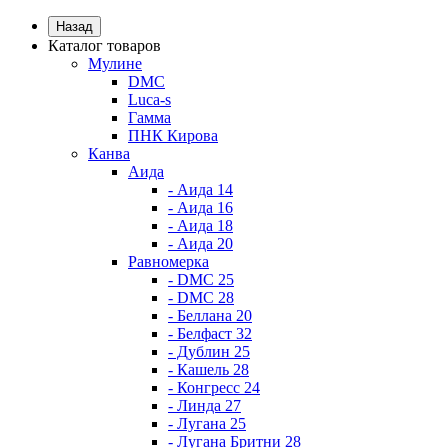
Назад
Каталог товаров
Мулине
DMC
Luca-s
Гамма
ПНК Кирова
Канва
Аида
- Аида 14
- Аида 16
- Аида 18
- Аида 20
Равномерка
- DMC 25
- DMC 28
- Беллана 20
- Белфаст 32
- Дублин 25
- Кашель 28
- Конгресс 24
- Линда 27
- Лугана 25
- Лугана Бритни 28