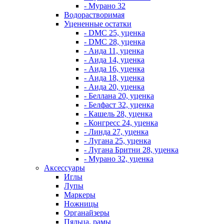
- Мурано 32
Водорастворимая
Уцененные остатки
- DMC 25, уценка
- DMC 28, уценка
- Аида 11, уценка
- Аида 14, уценка
- Аида 16, уценка
- Аида 18, уценка
- Аида 20, уценка
- Беллана 20, уценка
- Белфаст 32, уценка
- Кашель 28, уценка
- Конгресс 24, уценка
- Линда 27, уценка
- Лугана 25, уценка
- Лугана Бритни 28, уценка
- Мурано 32, уценка
Аксессуары
Иглы
Лупы
Маркеры
Ножницы
Органайзеры
Пяльца, рамы