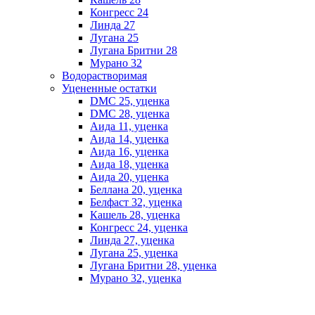
Конгресс 24
Линда 27
Лугана 25
Лугана Бритни 28
Мурано 32
Водорастворимая
Уцененные остатки
DMC 25, уценка
DMC 28, уценка
Аида 11, уценка
Аида 14, уценка
Аида 16, уценка
Аида 18, уценка
Аида 20, уценка
Беллана 20, уценка
Белфаст 32, уценка
Кашель 28, уценка
Конгресс 24, уценка
Линда 27, уценка
Лугана 25, уценка
Лугана Бритни 28, уценка
Мурано 32, уценка