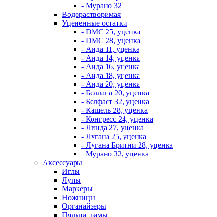
- Мурано 32
Водорастворимая
Уцененные остатки
- DMC 25, уценка
- DMC 28, уценка
- Аида 11, уценка
- Аида 14, уценка
- Аида 16, уценка
- Аида 18, уценка
- Аида 20, уценка
- Беллана 20, уценка
- Белфаст 32, уценка
- Кашель 28, уценка
- Конгресс 24, уценка
- Линда 27, уценка
- Лугана 25, уценка
- Лугана Бритни 28, уценка
- Мурано 32, уценка
Аксессуары
Иглы
Лупы
Маркеры
Ножницы
Органайзеры
Пяльца, рамы