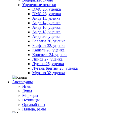
Водорастворимая
Уцененные остатки
DMC 25, уценка
DMC 28, уценка
Аида 11, уценка
Аида 14, уценка
Аида 16, уценка
Аида 18, уценка
Аида 20, уценка
Беллана 20, уценка
Белфаст 32, уценка
Кашель 28, уценка
Конгресс 24, уценка
Линда 27, уценка
Лугана 25, уценка
Лугана Бритни 28, уценка
Мурано 32, уценка
Аксессуары
Иглы
Лупы
Маркеры
Ножницы
Органайзеры
Пяльца, рамы