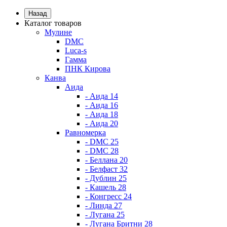
Назад
Каталог товаров
Мулине
DMC
Luca-s
Гамма
ПНК Кирова
Канва
Аида
- Аида 14
- Аида 16
- Аида 18
- Аида 20
Равномерка
- DMC 25
- DMC 28
- Беллана 20
- Белфаст 32
- Дублин 25
- Кашель 28
- Конгресс 24
- Линда 27
- Лугана 25
- Лугана Бритни 28