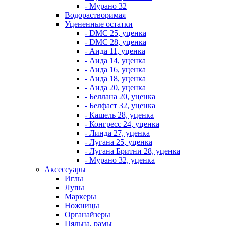
- Мурано 32
Водорастворимая
Уцененные остатки
- DMC 25, уценка
- DMC 28, уценка
- Аида 11, уценка
- Аида 14, уценка
- Аида 16, уценка
- Аида 18, уценка
- Аида 20, уценка
- Беллана 20, уценка
- Белфаст 32, уценка
- Кашель 28, уценка
- Конгресс 24, уценка
- Линда 27, уценка
- Лугана 25, уценка
- Лугана Бритни 28, уценка
- Мурано 32, уценка
Аксессуары
Иглы
Лупы
Маркеры
Ножницы
Органайзеры
Пяльца, рамы