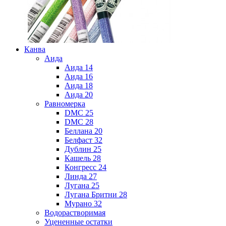
Канва
Аида
Аида 14
Аида 16
Аида 18
Аида 20
Равномерка
DMC 25
DMC 28
Беллана 20
Белфаст 32
Дублин 25
Кашель 28
Конгресс 24
Линда 27
Лугана 25
Лугана Бритни 28
Мурано 32
Водорастворимая
Уцененные остатки