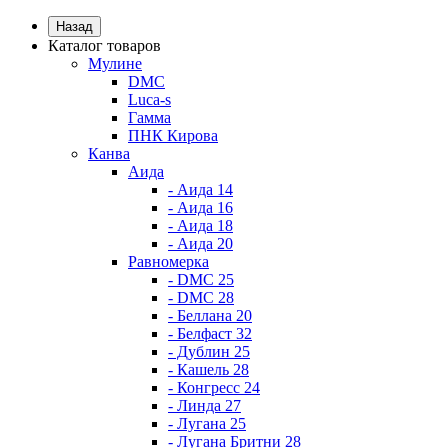
Назад
Каталог товаров
Мулине
DMC
Luca-s
Гамма
ПНК Кирова
Канва
Аида
- Аида 14
- Аида 16
- Аида 18
- Аида 20
Равномерка
- DMC 25
- DMC 28
- Беллана 20
- Белфаст 32
- Дублин 25
- Кашель 28
- Конгресс 24
- Линда 27
- Лугана 25
- Лугана Бритни 28