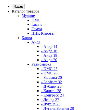
Назад
Каталог товаров
Мулине
DMC
Luca-s
Гамма
ПНК Кирова
Канва
Аида
- Аида 14
- Аида 16
- Аида 18
- Аида 20
Равномерка
- DMC 25
- DMC 28
- Беллана 20
- Белфаст 32
- Дублин 25
- Кашель 28
- Конгресс 24
- Линда 27
- Лугана 25
- Лугана Бритни 28