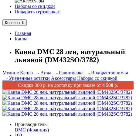
Наборы со скидкой
Подарить сертификат
Корзина
: 0
Главная
Канва
Канва DMC 28 лен, натуральный
льняной (DM432SO/3782)
Мулине
Канва
- Аида
- Равномерка
- Водорастворимая
- Уцененные остатки
Аксессуары
Наборы со скидкой
Скидка 300 р. на доставку при заказе от
4 500
р.
Производитель:
DMC (Франция)
100