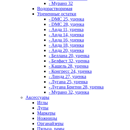
- Мурано 32
Водорастворимая
Уцененные остатки
- DMC 25, уценка
- DMC 28, уценка
- Аида 11, уценка
- Аида 14, уценка
- Аида 16, уценка
- Аида 18, уценка
- Аида 20, уценка
- Беллана 20, уценка
- Белфаст 32, уценка
- Кашель 28, уценка
- Конгресс 24, уценка
- Линда 27, уценка
- Лугана 25, уценка
- Лугана Бритни 28, уценка
- Мурано 32, уценка
Аксессуары
Иглы
Лупы
Маркеры
Ножницы
Органайзеры
Пяльца, рамы