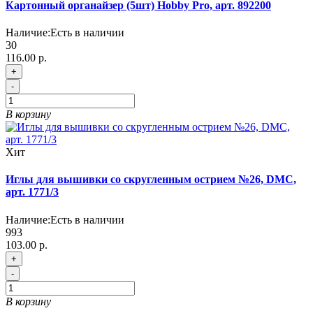
Картонный органайзер (5шт) Hobby Pro, арт. 892200
Наличие:
Есть в наличии
30
116.00 р.
+
-
В корзину
Хит
Иглы для вышивки со скругленным острием №26, DMC,
арт. 1771/3
Наличие:
Есть в наличии
993
103.00 р.
+
-
В корзину