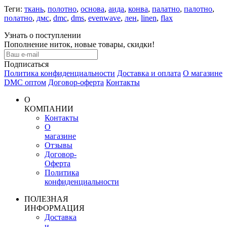
Теги:
ткань
,
полотно
,
основа
,
аида
,
конва
,
палатно
,
палотно
,
полатно
,
дмс
,
dmc
,
dms
,
evenwave
,
лен
,
linen
,
flax
Узнать о поступлении
Пополнение ниток, новые товары, скидки!
Подписаться
Политика конфиденциальности
Доставка и оплата
О магазине
DMC оптом
Договор-оферта
Контакты
О
КОМПАНИИ
Контакты
О
магазине
Отзывы
Договор-
Оферта
Политика
конфиденциальности
ПОЛЕЗНАЯ
ИНФОРМАЦИЯ
Доставка
и