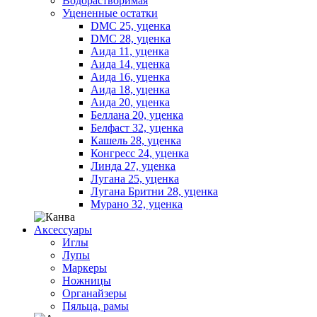
Водорастворимая
Уцененные остатки
DMC 25, уценка
DMC 28, уценка
Аида 11, уценка
Аида 14, уценка
Аида 16, уценка
Аида 18, уценка
Аида 20, уценка
Беллана 20, уценка
Белфаст 32, уценка
Кашель 28, уценка
Конгресс 24, уценка
Линда 27, уценка
Лугана 25, уценка
Лугана Бритни 28, уценка
Мурано 32, уценка
Аксессуары
Иглы
Лупы
Маркеры
Ножницы
Органайзеры
Пяльца, рамы