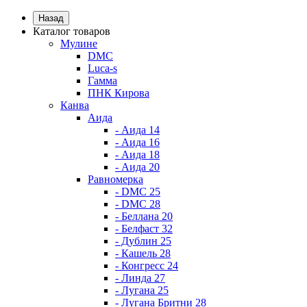
Назад
Каталог товаров
Мулине
DMC
Luca-s
Гамма
ПНК Кирова
Канва
Аида
- Аида 14
- Аида 16
- Аида 18
- Аида 20
Равномерка
- DMC 25
- DMC 28
- Беллана 20
- Белфаст 32
- Дублин 25
- Кашель 28
- Конгресс 24
- Линда 27
- Лугана 25
- Лугана Бритни 28