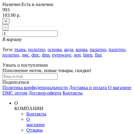
Наличие:
Есть в наличии
993
103.00 р.
+
-
В корзину
Теги:
ткань
,
полотно
,
основа
,
аида
,
конва
,
палатно
,
палотно
,
полатно
,
дмс
,
dmc
,
dms
,
evenwave
,
лен
,
linen
,
flax
Узнать о поступлении
Пополнение ниток, новые товары, скидки!
Подписаться
Политика конфиденциальности
Доставка и оплата
О магазине
DMC оптом
Договор-оферта
Контакты
О
КОМПАНИИ
Контакты
О
магазине
Отзывы