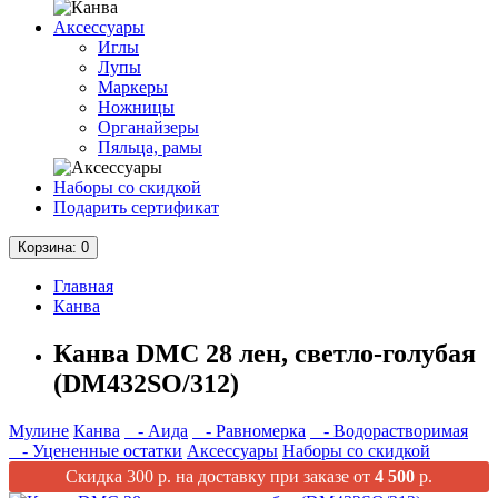
Аксессуары
Иглы
Лупы
Маркеры
Ножницы
Органайзеры
Пяльца, рамы
Наборы со скидкой
Подарить сертификат
Корзина
: 0
Главная
Канва
Канва DMC 28 лен, светло-голубая
(DM432SO/312)
Мулине
Канва
- Аида
- Равномерка
- Водорастворимая
- Уцененные остатки
Аксессуары
Наборы со скидкой
Скидка 300 р. на доставку при заказе от
4 500
р.