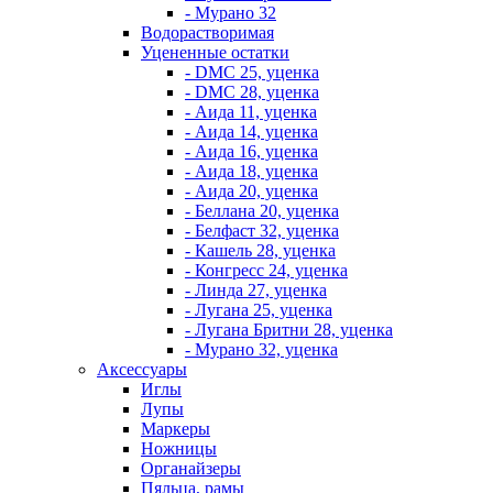
- Мурано 32
Водорастворимая
Уцененные остатки
- DMC 25, уценка
- DMC 28, уценка
- Аида 11, уценка
- Аида 14, уценка
- Аида 16, уценка
- Аида 18, уценка
- Аида 20, уценка
- Беллана 20, уценка
- Белфаст 32, уценка
- Кашель 28, уценка
- Конгресс 24, уценка
- Линда 27, уценка
- Лугана 25, уценка
- Лугана Бритни 28, уценка
- Мурано 32, уценка
Аксессуары
Иглы
Лупы
Маркеры
Ножницы
Органайзеры
Пяльца, рамы