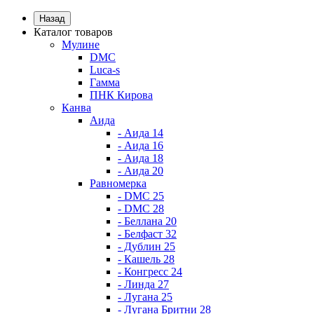
Назад
Каталог товаров
Мулине
DMC
Luca-s
Гамма
ПНК Кирова
Канва
Аида
- Аида 14
- Аида 16
- Аида 18
- Аида 20
Равномерка
- DMC 25
- DMC 28
- Беллана 20
- Белфаст 32
- Дублин 25
- Кашель 28
- Конгресс 24
- Линда 27
- Лугана 25
- Лугана Бритни 28