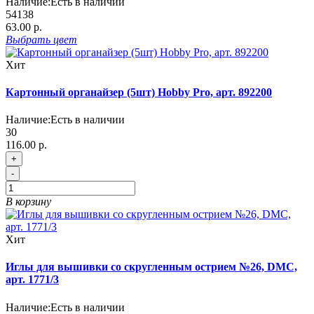
Наличие:
Есть в наличии
54138
63.00 р.
Выбрать
цвет
Хит
Картонный органайзер (5шт) Hobby Pro, арт. 892200
Наличие:
Есть в наличии
30
116.00 р.
+
-
В корзину
Хит
Иглы для вышивки со скругленным острием №26, DMC,
арт. 1771/3
Наличие:
Есть в наличии