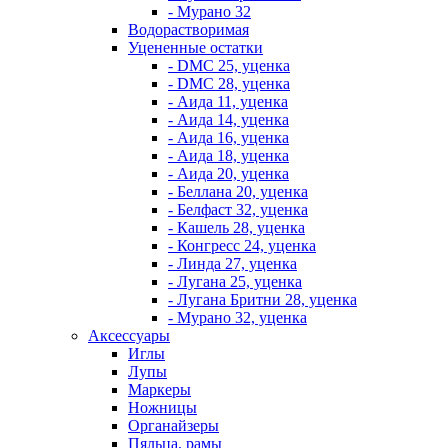
- Мурано 32
Водорастворимая
Уцененные остатки
- DMC 25, уценка
- DMC 28, уценка
- Аида 11, уценка
- Аида 14, уценка
- Аида 16, уценка
- Аида 18, уценка
- Аида 20, уценка
- Беллана 20, уценка
- Белфаст 32, уценка
- Кашель 28, уценка
- Конгресс 24, уценка
- Линда 27, уценка
- Лугана 25, уценка
- Лугана Бритни 28, уценка
- Мурано 32, уценка
Аксессуары
Иглы
Лупы
Маркеры
Ножницы
Органайзеры
Пяльца, рамы