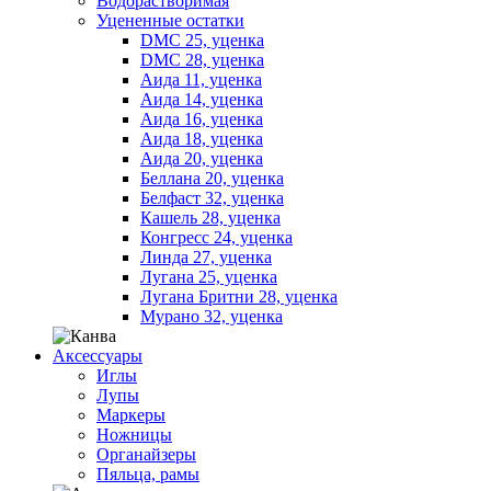
Водорастворимая
Уцененные остатки
DMC 25, уценка
DMC 28, уценка
Аида 11, уценка
Аида 14, уценка
Аида 16, уценка
Аида 18, уценка
Аида 20, уценка
Беллана 20, уценка
Белфаст 32, уценка
Кашель 28, уценка
Конгресс 24, уценка
Линда 27, уценка
Лугана 25, уценка
Лугана Бритни 28, уценка
Мурано 32, уценка
Аксессуары
Иглы
Лупы
Маркеры
Ножницы
Органайзеры
Пяльца, рамы