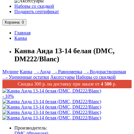
Наборы со скидкой
Подарить сертификат
Корзина
: 0
Главная
Канва
Канва Аида 13-14 белая (DMC,
DM222/Blanc)
Мулине
Канва
- Аида
- Равномерка
- Водорастворимая
- Уцененные остатки
Аксессуары
Наборы со скидкой
Скидка 300 р. на доставку при заказе от
4 500
р.
- 10%
Производитель:
DMC (Франция)