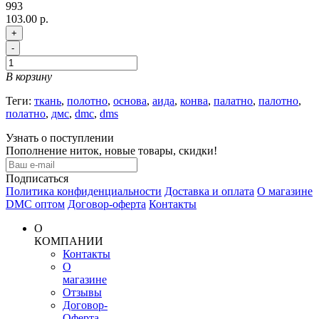
993
103.00 р.
+
-
В корзину
Теги:
ткань
,
полотно
,
основа
,
аида
,
конва
,
палатно
,
палотно
,
полатно
,
дмс
,
dmc
,
dms
Узнать о поступлении
Пополнение ниток, новые товары, скидки!
Подписаться
Политика конфиденциальности
Доставка и оплата
О магазине
DMC оптом
Договор-оферта
Контакты
О
КОМПАНИИ
Контакты
О
магазине
Отзывы
Договор-
Оферта