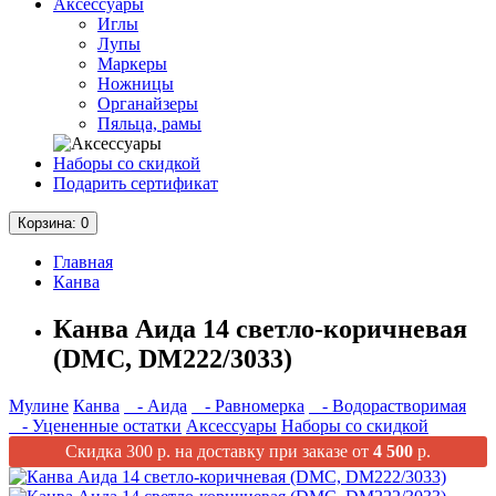
Аксессуары
Иглы
Лупы
Маркеры
Ножницы
Органайзеры
Пяльца, рамы
Наборы со скидкой
Подарить сертификат
Корзина
: 0
Главная
Канва
Канва Аида 14 светло-коричневая
(DMC, DM222/3033)
Мулине
Канва
- Аида
- Равномерка
- Водорастворимая
- Уцененные остатки
Аксессуары
Наборы со скидкой
Скидка 300 р. на доставку при заказе от
4 500
р.