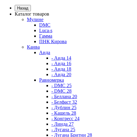
Назад
Каталог товаров
Мулине
DMC
Luca-s
Гамма
ПНК Кирова
Канва
Аида
- Аида 14
- Аида 16
- Аида 18
- Аида 20
Равномерка
- DMC 25
- DMC 28
- Беллана 20
- Белфаст 32
- Дублин 25
- Кашель 28
- Конгресс 24
- Линда 27
- Лугана 25
- Лугана Бритни 28