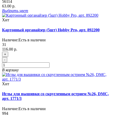
56114
63.00 р.
Выбрать
цвет
Хит
Картонный органайзер (5шт) Hobby Pro, арт. 892200
Наличие:
Есть в наличии
31
116.00 р.
+
-
В корзину
Хит
Иглы для вышивки со скругленным острием №26, DMC,
арт. 1771/3
Наличие:
Есть в наличии
994