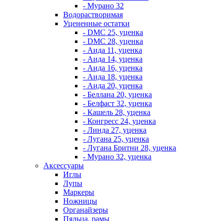
- Мурано 32
Водорастворимая
Уцененные остатки
- DMC 25, уценка
- DMC 28, уценка
- Аида 11, уценка
- Аида 14, уценка
- Аида 16, уценка
- Аида 18, уценка
- Аида 20, уценка
- Беллана 20, уценка
- Белфаст 32, уценка
- Кашель 28, уценка
- Конгресс 24, уценка
- Линда 27, уценка
- Лугана 25, уценка
- Лугана Бритни 28, уценка
- Мурано 32, уценка
Аксессуары
Иглы
Лупы
Маркеры
Ножницы
Органайзеры
Пяльца, рамы