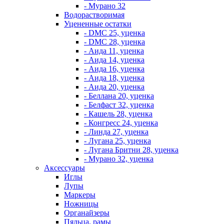
- Мурано 32
Водорастворимая
Уцененные остатки
- DMC 25, уценка
- DMC 28, уценка
- Аида 11, уценка
- Аида 14, уценка
- Аида 16, уценка
- Аида 18, уценка
- Аида 20, уценка
- Беллана 20, уценка
- Белфаст 32, уценка
- Кашель 28, уценка
- Конгресс 24, уценка
- Линда 27, уценка
- Лугана 25, уценка
- Лугана Бритни 28, уценка
- Мурано 32, уценка
Аксессуары
Иглы
Лупы
Маркеры
Ножницы
Органайзеры
Пяльца, рамы