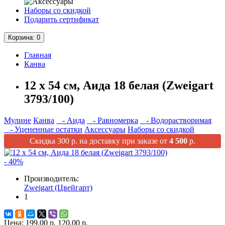
Наборы со скидкой
Подарить сертификат
Корзина
: 0
Главная
Канва
12 х 54 см, Аида 18 белая (Zweigart
3793/100)
Мулине
Канва
- Аида
- Равномерка
- Водорастворимая
- Уцененные остатки
Аксессуары
Наборы со скидкой
Скидка 300 р. на доставку при заказе от
4 500
р.
- 40%
Производитель:
Zweigart (Цвейгарт)
1
Цена:
199.00 р.
120.00 р.