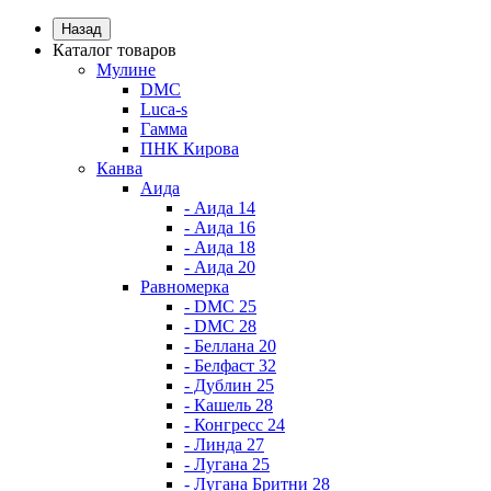
Назад
Каталог товаров
Мулине
DMC
Luca-s
Гамма
ПНК Кирова
Канва
Аида
- Аида 14
- Аида 16
- Аида 18
- Аида 20
Равномерка
- DMC 25
- DMC 28
- Беллана 20
- Белфаст 32
- Дублин 25
- Кашель 28
- Конгресс 24
- Линда 27
- Лугана 25
- Лугана Бритни 28