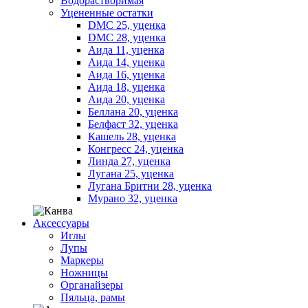
Водорастворимая
Уцененные остатки
DMC 25, уценка
DMC 28, уценка
Аида 11, уценка
Аида 14, уценка
Аида 16, уценка
Аида 18, уценка
Аида 20, уценка
Беллана 20, уценка
Белфаст 32, уценка
Кашель 28, уценка
Конгресс 24, уценка
Линда 27, уценка
Лугана 25, уценка
Лугана Бритни 28, уценка
Мурано 32, уценка
Аксессуары
Иглы
Лупы
Маркеры
Ножницы
Органайзеры
Пяльца, рамы