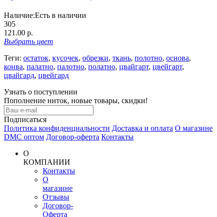
Наличие:
Есть в наличии
305
121.00 р.
Выбрать
цвет
Теги:
остаток
,
кусочек
,
обрезки
,
ткань
,
полотно
,
основа
,
конва
,
палатно
,
палотно
,
полатно
,
цвайгарт
,
цвейгарт
,
цвайгард
,
цвейгард
Узнать о поступлении
Пополнение ниток, новые товары, скидки!
Подписаться
Политика конфиденциальности
Доставка и оплата
О магазине
DMC оптом
Договор-оферта
Контакты
О
КОМПАНИИ
Контакты
О
магазине
Отзывы
Договор-
Оферта