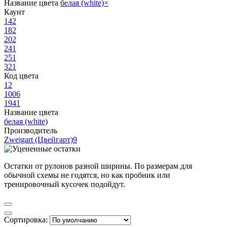
Название цвета
белая (white)
×
Каунт
14
2
18
2
20
2
24
1
25
1
32
1
Код цвета
1
2
100
6
194
1
Название цвета
белая (white)
Производитель
Zweigart (Цвейгарт)
9
Остатки от рулонов разной ширины. По размерам для
обычной схемы не годятся, но как пробник или
тренировочный кусочек подойдут.
Сортировка: