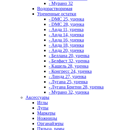
- Мурано 32
Водорастворимая
Уцененные остатки
- DMC 25, уценка
- DMC 28, уценка
- Аида 11, уценка
- Аида 14, уценка
- Аида 16, уценка
- Аида 18, уценка
- Аида 20, уценка
- Беллана 20, уценка
- Белфаст 32, уценка
- Кашель 28, уценка
- Конгресс 24, уценка
- Линда 27, уценка
- Лугана 25, уценка
- Лугана Бритни 28, уценка
- Мурано 32, уценка
Аксессуары
Иглы
Лупы
Маркеры
Ножницы
Органайзеры
Пяльца, рамы