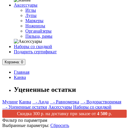
Аксессуары
Иглы
Лупы
Маркеры
Ножницы
Органайзеры
Пяльца, рамы
Наборы со скидкой
Подарить сертификат
Корзина
: 0
Главная
Канва
Уцененные остатки
Мулине
Канва
- Аида
- Равномерка
- Водорастворимая
- Уцененные остатки
Аксессуары
Наборы со скидкой
Скидка 300 р. на доставку при заказе от
4 500
р.
Фильтр по параметрам
Выбранные параметры:
Сбросить