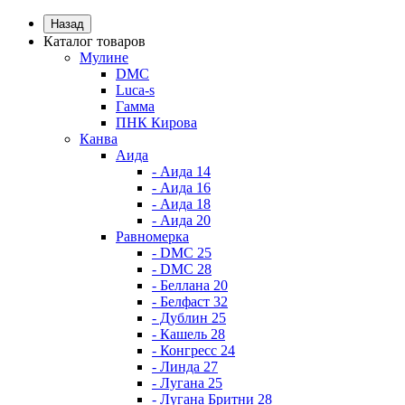
Назад
Каталог товаров
Мулине
DMC
Luca-s
Гамма
ПНК Кирова
Канва
Аида
- Аида 14
- Аида 16
- Аида 18
- Аида 20
Равномерка
- DMC 25
- DMC 28
- Беллана 20
- Белфаст 32
- Дублин 25
- Кашель 28
- Конгресс 24
- Линда 27
- Лугана 25
- Лугана Бритни 28