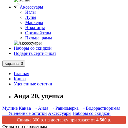
Аксессуары
Иглы
Лупы
Маркеры
Ножницы
Органайзеры
Пяльца, рамы
Наборы со скидкой
Подарить сертификат
Корзина
: 0
Главная
Канва
Уцененные остатки
Аида 20, уценка
Мулине
Канва
- Аида
- Равномерка
- Водорастворимая
- Уцененные остатки
Аксессуары
Наборы со скидкой
Скидка 300 р. на доставку при заказе от
4 500
р.
Фильтр по параметрам