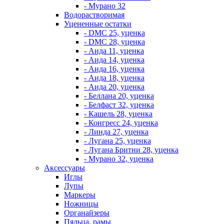
- Мурано 32
Водорастворимая
Уцененные остатки
- DMC 25, уценка
- DMC 28, уценка
- Аида 11, уценка
- Аида 14, уценка
- Аида 16, уценка
- Аида 18, уценка
- Аида 20, уценка
- Беллана 20, уценка
- Белфаст 32, уценка
- Кашель 28, уценка
- Конгресс 24, уценка
- Линда 27, уценка
- Лугана 25, уценка
- Лугана Бритни 28, уценка
- Мурано 32, уценка
Аксессуары
Иглы
Лупы
Маркеры
Ножницы
Органайзеры
Пяльца, рамы