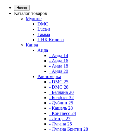
Назад
Каталог товаров
Мулине
DMC
Luca-s
Гамма
ПНК Кирова
Канва
Аида
- Аида 14
- Аида 16
- Аида 18
- Аида 20
Равномерка
- DMC 25
- DMC 28
- Беллана 20
- Белфаст 32
- Дублин 25
- Кашель 28
- Конгресс 24
- Линда 27
- Лугана 25
- Лугана Бритни 28