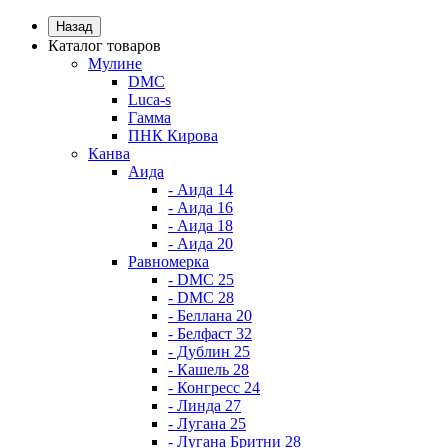
Назад
Каталог товаров
Мулине
DMC
Luca-s
Гамма
ПНК Кирова
Канва
Аида
- Аида 14
- Аида 16
- Аида 18
- Аида 20
Равномерка
- DMC 25
- DMC 28
- Беллана 20
- Белфаст 32
- Дублин 25
- Кашель 28
- Конгресс 24
- Линда 27
- Лугана 25
- Лугана Бритни 28