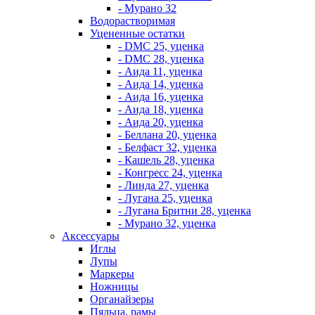
- Мурано 32
Водорастворимая
Уцененные остатки
- DMC 25, уценка
- DMC 28, уценка
- Аида 11, уценка
- Аида 14, уценка
- Аида 16, уценка
- Аида 18, уценка
- Аида 20, уценка
- Беллана 20, уценка
- Белфаст 32, уценка
- Кашель 28, уценка
- Конгресс 24, уценка
- Линда 27, уценка
- Лугана 25, уценка
- Лугана Бритни 28, уценка
- Мурано 32, уценка
Аксессуары
Иглы
Лупы
Маркеры
Ножницы
Органайзеры
Пяльца, рамы