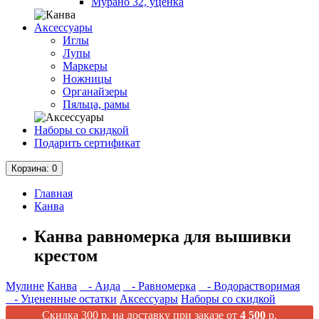
Мурано 32, уценка
Аксессуары
Иглы
Лупы
Маркеры
Ножницы
Органайзеры
Пяльца, рамы
Наборы со скидкой
Подарить сертификат
Корзина
: 0
Главная
Канва
Канва равномерка для вышивки
крестом
Мулине
Канва
- Аида
- Равномерка
- Водорастворимая
- Уцененные остатки
Аксессуары
Наборы со скидкой
Скидка 300 р. на доставку при заказе от
4 500
р.